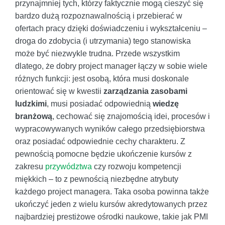
przynajmniej tych, którzy faktycznie mogą cieszyć się
bardzo dużą rozpoznawalnością i przebierać w
ofertach pracy dzięki doświadczeniu i wykształceniu –
droga do zdobycia (i utrzymania) tego stanowiska
może być niezwykle trudna. Przede wszystkim
dlatego, że dobry project manager łączy w sobie wiele
różnych funkcji: jest osobą, która musi doskonale
orientować się w kwestii
zarządzania zasobami
ludzkimi
, musi posiadać odpowiednią
wiedzę
branżową
, cechować się znajomością idei, procesów i
wypracowywanych wyników całego przedsiębiorstwa
oraz posiadać odpowiednie cechy charakteru. Z
pewnością pomocne będzie ukończenie kursów z
zakresu
przywództwa
czy rozwoju kompetencji
miękkich – to z pewnością niezbędne atrybuty
każdego project managera. Taka osoba powinna także
ukończyć jeden z wielu kursów akredytowanych przez
najbardziej prestiżowe ośrodki naukowe, takie jak PMI