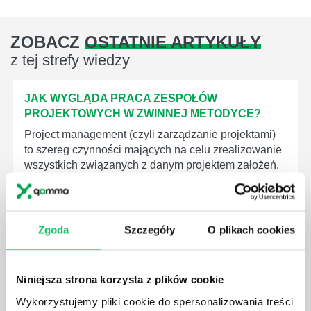
ZOBACZ
OSTATNIE ARTYKUŁY
z tej strefy wiedzy
JAK WYGLĄDA PRACA ZESPOŁÓW
PROJEKTOWYCH W ZWINNEJ METODYCE?
Project management (czyli zarządzanie projektami)
to szereg czynności mających na celu zrealizowanie
wszystkich związanych z danym projektem założeń.
Zajmują się nim osoby wchodzące w skład
specjalnych zespołów projektowych, a ich praca
stanowi podstawę działalności wielu przedsiębiorstw.
Zgoda
Szczegóły
O plikach cookies
Niniejsza strona korzysta z plików cookie
Wykorzystujemy pliki cookie do spersonalizowania treści
JAKIE ZADANIA MUSZĄ ZREALIZOWAĆ