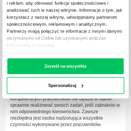
i reklam, aby oferować funkcje społecznościowe i
PRACOWNICY ZESPOŁU PROJEKTOWEGO?
analizować ruch w naszej witrynie. Informacje o tym, jak
AGILE to coraz popularniejsze w każdej większej (i
korzystasz z naszej witryny, udostępniamy partnerom
mniejszej) firmie pojęcie związane z realizacją
społecznościowym, reklamowym i analitycznym.
projektów biznesowych. Z pewnością każda osoba
Partnerzy mogą połączyć te informacje z innymi danymi
zatrudniona w takim miejscu choć raz się z nim
otrzymanymi od Ciebie lub uzyskanymi podczas
spotkała.
korzystania z ich usług.
Zezwól na wszystkie
JAKIE UMIEJĘTNOŚCI MENEDŻERSKIE
POWINIEN MIEĆ BRYGADZISTA?
Spersonalizuj
Nawet zespół złożony z doskonale wykształconych i
kompetentnych pracowników nie będzie w stanie
sprawnie realizować swoich zadań, jeśli zabraknie w
nim odpowiedniego kierownictwa. Zawsze
niezbędna jest osoba nadzorująca wszystkie
czynności wykonywane przez pracowników.