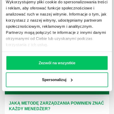
Wykorzystujemy pliki cookie do spersonalizowania treści
czynności wykonywane przez pracowników.
i reklam, aby oferować funkcje społecznościowe i
analizować ruch w naszej witrynie. Informacje o tym, jak
korzystasz z naszej witryny, udostępniamy partnerom
społecznościowym, reklamowym i analitycznym.
Partnerzy mogą połączyć te informacje z innymi danymi
otrzymanymi od Ciebie lub uzyskanymi podczas
JAK BRYGADZISTA MOŻE ROZWINĄĆ SWOJE
korzystania z ich usług.
KOMPETENCJE MENEDŻERSKIE?
Menedżer to niezwykle ważne stanowisko w każdej
firmie. Osoba je pełniąca jest w pełni odpowiedzialna
Zezwól na wszystkie
za realizację działań podległych mu osób oraz
działu.
Spersonalizuj
JAKĄ METODĘ ZARZĄDZANIA POWINIEN ZNAĆ
KAŻDY MENEDŻER?