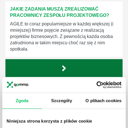
JAKIE ZADANIA MUSZĄ ZREALIZOWAĆ
PRACOWNICY ZESPOŁU PROJEKTOWEGO?
AGILE to coraz popularniejsze w każdej większej (i
mniejszej) firmie pojęcie związane z realizacją
projektów biznesowych. Z pewnością każda osoba
zatrudniona w takim miejscu choć raz się z nim
spotkała.
JAKIE UMIEJĘTNOŚCI MENEDŻERSKIE
POWINIEN MIEĆ BRYGADZISTA?
Zgoda
Szczegóły
O plikach cookies
Nawet zespół złożony z doskonale wykształconych i
kompetentnych pracowników nie będzie w stanie
sprawnie realizować swoich zadań, jeśli zabraknie w
Niniejsza strona korzysta z plików cookie
nim odpowiedniego kierownictwa. Zawsze
niezbędna jest osoba nadzorująca wszystkie