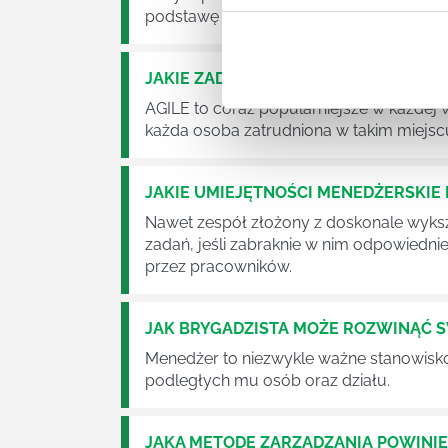
podstawę działalności wielu przedsiębior
JAKIE ZADANIA MUSZĄ ZREALIZOWA
AGILE to coraz popularniejsze w każdej w
każda osoba zatrudniona w takim miejscu
JAKIE UMIEJĘTNOŚCI MENEDŻERSKIE 
Nawet zespół złożony z doskonale wyksz
zadań, jeśli zabraknie w nim odpowiedn
przez pracowników.
JAK BRYGADZISTA MOŻE ROZWINĄĆ 
Menedżer to niezwykle ważne stanowisko w
podległych mu osób oraz działu.
JAKĄ METODĘ ZARZĄDZANIA POWINI