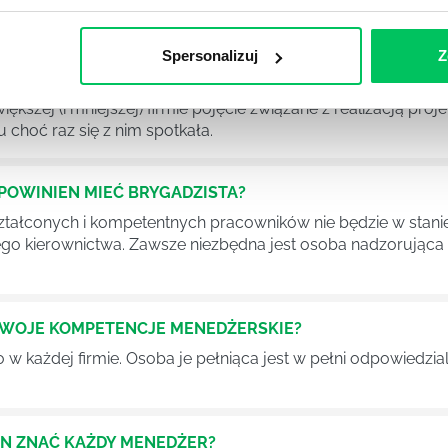
stw.
Spersonalizuj
Z
Ć PRACOWNICY ZESPOŁU PROJEKTOWEGO?
iększej (i mniejszej) firmie pojęcie związane z realizacją pr
 choć raz się z nim spotkała.
POWINIEN MIEĆ BRYGADZISTA?
tałconych i kompetentnych pracowników nie będzie w stani
iego kierownictwa. Zawsze niezbędna jest osoba nadzorując
SWOJE KOMPETENCJE MENEDŻERSKIE?
 każdej firmie. Osoba je pełniąca jest w pełni odpowiedzialn
EN ZNAĆ KAŻDY MENEDŻER?