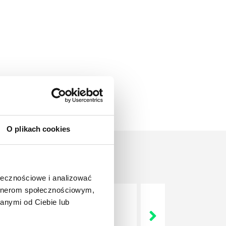
O plikach cookies
ołecznościowe i analizować
artnerom społecznościowym,
anymi od Ciebie lub
nie wszystkich związanych z
wych, a ich praca stanowi