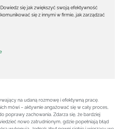
. Dowiedz się jak zwiększyć swoją efektywność
 komunikować się z innymi w firmie, jak zarządzać
e
pływający na udaną rozmowę i efektywną pracę.
 nich mówi – aktywnie angażować się w cały proces,
 do poprawy zachowania. Zdarza się, że bardziej
iedzieć nowo zatrudnionym, gdzie popełniają błąd
tórą wykonują. Jednak zbyt pewni siebie i wierzący we