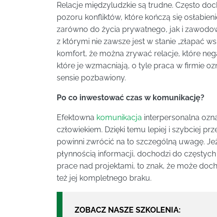
Relacje międzyludzkie są trudne. Często doch
pozoru konfliktów, które kończą się osłabien
zarówno do życia prywatnego, jak i zawodo
z którymi nie zawsze jest w stanie „złapać ws
komfort, że można zrywać relacje, które ne
które je wzmacniają, o tyle praca w firmie 
sensie pozbawiony.
Po co inwestować czas w komunikację?
Efektowna
komunikacja
interpersonalna ozn
człowiekiem. Dzięki temu lepiej i szybciej p
powinni zwrócić na to szczególną uwagę. Jeże
płynnością informacji, dochodzi do częstyc
prace nad projektami, to znak, że może doch
też jej kompletnego braku.
ZOBACZ NASZE SZKOLENIA: