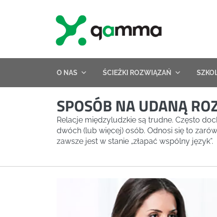
Skip
to
content
O NAS
ŚCIEŻKI ROZWIĄZAŃ
SZKO
SPOSÓB NA UDANĄ R
Relacje międzyludzkie są trudne. Często doch
dwóch (lub więcej) osób. Odnosi się to zaró
zawsze jest w stanie „złapać wspólny język”.