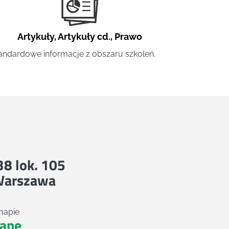
Artykuły
,
Artykuły cd.
,
Prawo
andardowe informacje z obszaru szkoleń.
 38 lok. 105
Warszawa
mapie
apę