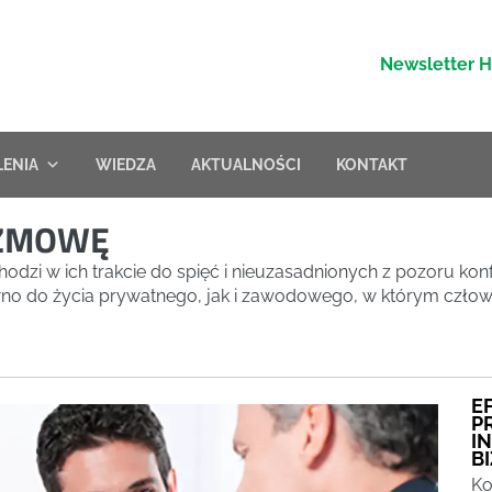
Newsletter 
LENIA
WIEDZA
AKTUALNOŚCI
KONTAKT
OZMOWĘ
odzi w ich trakcie do spięć i nieuzasadnionych z pozoru konf
wno do życia prywatnego, jak i zawodowego, w którym człowi
E
P
I
B
Ko