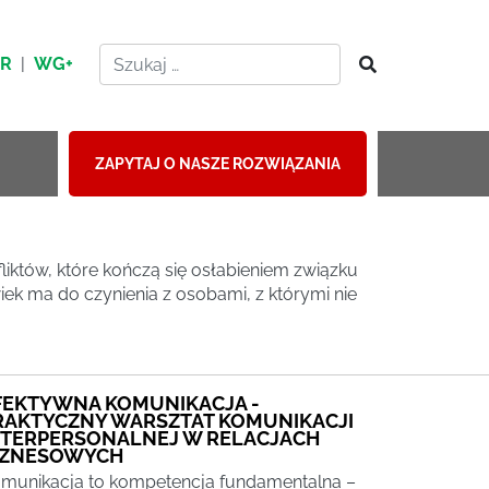
HR
|
WG+
ZAPYTAJ O NASZE ROZWIĄZANIA
liktów, które kończą się osłabieniem związku
ek ma do czynienia z osobami, z którymi nie
FEKTYWNA KOMUNIKACJA -
RAKTYCZNY WARSZTAT KOMUNIKACJI
NTERPERSONALNEJ W RELACJACH
IZNESOWYCH
munikacja to kompetencja fundamentalna –