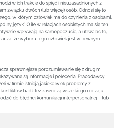
odzi w ich trakcie do spięć i nieuzasadnionych z
iem związku dwóch (lub więcej) osób. Odnosi się to
wego, w którym człowiek ma do czynienia z osobami,
pólny język”. O ile w relacjach osobistych ma się ten
gatywnie wpływają na samopoczucie, a utrwalać te,
oznacza, że wyboru tego człowiek jest w pewnym
acza sprawniejsze porozumiewanie się z drugim
rzekazywane są informacje i polecenia. Pracodawcy
li w firmie istnieją jakiekolwiek problemy z
h konfliktów bądź też zawodzą wszelkiego rodzaju
odzić do błędnej komunikacji interpersonalnej – lub