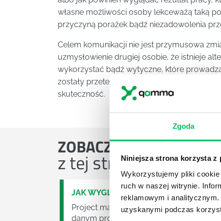
własne możliwości osoby lekceważą taką pomo
przyczyną porażek bądź niezadowolenia prz
Celem komunikacji nie jest przymusowa zmia
uzmysłowienie drugiej osobie, że istnieje a
wykorzystać bądź wytyczne, które prowadzą
zostały przetestowane i sprawdzone przez ki
skuteczność.
Zgoda
ZOBACZ
OSTATNIE ART
z tej strefy wiedzy
Niniejsza strona korzysta z
Wykorzystujemy pliki cookie 
ruch w naszej witrynie. Inf
JAK WYGLĄDA PRACA ZESPOŁÓW PR
reklamowym i analitycznym. 
Project management (czyli zarządzanie p
uzyskanymi podczas korzysta
danym projektem założeń. Zajmują się n