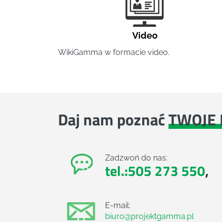
Video
WikiGamma w formacie video.
Daj nam poznać
TWOJE 
Zadzwoń do nas:
tel.:505 273 550
,
E-mail:
biuro@projektgamma.pl