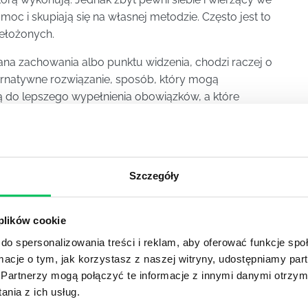
c i skupiają się na własnej metodzie. Często jest to
ełożonych.
na zachowania albo punktu widzenia, chodzi raczej o
lternatywne rozwiązanie, sposób, który mogą
 do lepszego wypełnienia obowiązków, a które
lkanaście osób wcześniej, potwierdzając ich
Szczegóły
YKUŁY
 plików cookie
do spersonalizowania treści i reklam, aby oferować funkcje sp
ormacje o tym, jak korzystasz z naszej witryny, udostępniamy p
OJEKTOWYCH W ZWINNEJ METODYCE?
Partnerzy mogą połączyć te informacje z innymi danymi otrzym
rojektami) to szereg czynności mających na celu zrealizowa
nia z ich usług.
im osoby wchodzące w skład specjalnych zespołów projekto