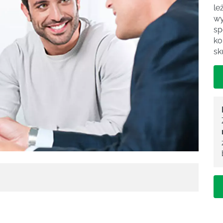
le
wy
sp
ko
sk