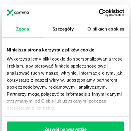
OBSŁUGA KLIENTA – NOWOCZESNY I
TRADYCYJNY KLIENT
Nowoczesny Klient kieruje się potrzebą
Zgoda
Szczegóły
O plikach cookies
oszczędności czasu i informacji. Stawia
wiarygodność i profesjonalizm nad relację i
atmosferę rozmowy.
Niniejsza strona korzysta z plików cookie
Wykorzystujemy pliki cookie do spersonalizowania treści
ZOBACZ SZKOLENIE
i reklam, aby oferować funkcje społecznościowe i
analizować ruch w naszej witrynie. Informacje o tym, jak
NEWSLETTER HR
korzystasz z naszej witryny, udostępniamy partnerom
Zapisz się na nasz
narzędziowy newsletter
społecznościowym, reklamowym i analitycznym.
dla praktyków HR
. Rozwijaj się z partnerem,
Partnerzy mogą połączyć te informacje z innymi danymi
który naprawdę rozumie HR i biznes
otrzymanymi od Ciebie lub uzyskanymi podczas
korzystania z ich usług.
ZAPISZ SIĘ
Zezwól na wszystkie