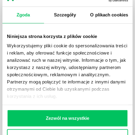
JAK WYGLĄDA PRACA ZESPOŁÓW
PROJEKTOWYCH W ZWINNEJ METODYCE?
Zgoda
Szczegóły
O plikach cookies
Project management (czyli zarządzanie projektami)
to szereg czynności mających na celu zrealizowanie
Niniejsza strona korzysta z plików cookie
wszystkich związanych z danym projektem założeń.
Zajmują się nim osoby wchodzące w skład
Wykorzystujemy pliki cookie do spersonalizowania treści
specjalnych zespołów projektowych, a ich praca
i reklam, aby oferować funkcje społecznościowe i
stanowi podstawę działalności wielu przedsiębiorstw.
analizować ruch w naszej witrynie. Informacje o tym, jak
korzystasz z naszej witryny, udostępniamy partnerom
społecznościowym, reklamowym i analitycznym.
Partnerzy mogą połączyć te informacje z innymi danymi
otrzymanymi od Ciebie lub uzyskanymi podczas
korzystania z ich usług.
JAKIE ZADANIA MUSZĄ ZREALIZOWAĆ
PRACOWNICY ZESPOŁU PROJEKTOWEGO?
AGILE to coraz popularniejsze w każdej większej (i
Zezwól na wszystkie
mniejszej) firmie pojęcie związane z realizacją
projektów biznesowych. Z pewnością każda osoba
zatrudniona w takim miejscu choć raz się z nim