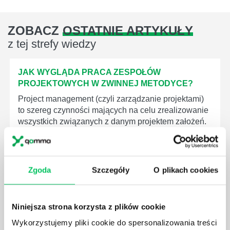
ZOBACZ
OSTATNIE ARTYKUŁY
z tej strefy wiedzy
JAK WYGLĄDA PRACA ZESPOŁÓW
PROJEKTOWYCH W ZWINNEJ METODYCE?
Project management (czyli zarządzanie projektami)
to szereg czynności mających na celu zrealizowanie
wszystkich związanych z danym projektem założeń.
Zajmują się nim osoby wchodzące w skład
specjalnych zespołów projektowych, a ich praca
stanowi podstawę działalności wielu przedsiębiorstw.
Zgoda
Szczegóły
O plikach cookies
Niniejsza strona korzysta z plików cookie
Wykorzystujemy pliki cookie do spersonalizowania treści
JAKIE ZADANIA MUSZĄ ZREALIZOWAĆ