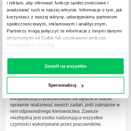
i reklam, aby oferować funkcje społecznościowe i
PRACOWNICY ZESPOŁU PROJEKTOWEGO?
analizować ruch w naszej witrynie. Informacje o tym, jak
AGILE to coraz popularniejsze w każdej większej (i
korzystasz z naszej witryny, udostępniamy partnerom
mniejszej) firmie pojęcie związane z realizacją
społecznościowym, reklamowym i analitycznym.
projektów biznesowych. Z pewnością każda osoba
Partnerzy mogą połączyć te informacje z innymi danymi
zatrudniona w takim miejscu choć raz się z nim
spotkała.
otrzymanymi od Ciebie lub uzyskanymi podczas
korzystania z ich usług.
Zezwól na wszystkie
JAKIE UMIEJĘTNOŚCI MENEDŻERSKIE
POWINIEN MIEĆ BRYGADZISTA?
Spersonalizuj
Nawet zespół złożony z doskonale wykształconych i
kompetentnych pracowników nie będzie w stanie
sprawnie realizować swoich zadań, jeśli zabraknie w
nim odpowiedniego kierownictwa. Zawsze
niezbędna jest osoba nadzorująca wszystkie
czynności wykonywane przez pracowników.