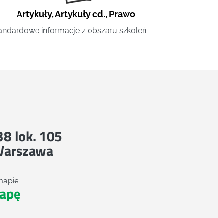
Artykuły
,
Artykuły cd.
,
Prawo
andardowe informacje z obszaru szkoleń.
 38 lok. 105
Warszawa
mapie
apę