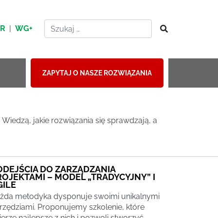
HR
|
WG+
ZAPYTAJ O NASZE ROZWIĄZANIA
Wiedzą, jakie rozwiązania się sprawdzają, a
ODEJŚCIA DO ZARZĄDZANIA
ROJEKTAMI – MODEL „TRADYCYJNY” I
GILE
żda metodyka dysponuje swoimi unikalnymi
rzędziami. Proponujemy szkolenie, które
ierze najlepsze z nich i pozwoli stworzyć