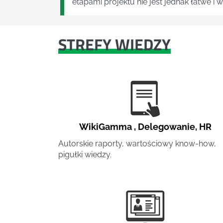
etapami projektu nie jest jednak łatwe i
STREFY WIEDZY
WikiGamma
,
Delegowanie
,
HR
Autorskie raporty, wartościowy know-how,
pigułki wiedzy.