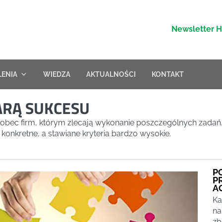
Newsletter 
LENIA
WIEDZA
AKTUALNOŚCI
KONTAKT
ARĄ SUKCESU
wobec firm, którym zlecają wykonanie poszczególnych zadań. 
 konkretne, a stawiane kryteria bardzo wysokie.
P
P
A
Ka
na
zb