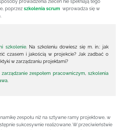
sposoby prowadzenia zleceń nie spełniają tego
ie, poprzez
szkolenia scrum
wprowadza się w
.
mi szkolenie
. Na szkoleniu dowiesz się m. in.: jak
ić czasem i jakością w projekcie? Jak zadbać o
aktyki w zarządzaniu projektami?
e zarządzanie zespołem pracowniczym
,
szkolenia
zawa
.
ynamikę zespołu niż na sztywne ramy projektowe, w
następnie sukcesywnie realizowane. W przeciwieństwie