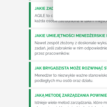
JAKIE ZADANIA MUSZĄ ZREALIZOWA
AGILE to coraz popularniejsze w każdej w
każda osoba zatrudniona w takim miejscu
JAKIE UMIEJĘTNOŚCI MENEDŻERSKIE 
Nawet zespół złożony z doskonale wyksz
zadań, jeśli zabraknie w nim odpowiedn
przez pracowników.
JAK BRYGADZISTA MOŻE ROZWINĄĆ 
Menedżer to niezwykle ważne stanowisko w
podległych mu osób oraz działu.
JAKĄ METODĘ ZARZĄDZANIA POWINI
Istnieje wiele metod zarządzania, które