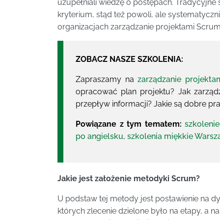
uzupełniali wiedzę o postępach. Tradycyjne 
kryterium, stąd też powoli, ale systematyczn
organizacjach zarządzanie projektami Scrum
ZOBACZ NASZE SZKOLENIA:
Zapraszamy na
zarządzanie projekta
opracować plan projektu? Jak zarządz
przepływ informacji? Jakie są dobre pr
Powiązane z tym tematem:
szkoleni
po angielsku
,
szkolenia miękkie Wars
Jakie jest założenie metodyki Scrum?
U podstaw tej metody jest postawienie na d
których zlecenie dzielone było na etapy, a 