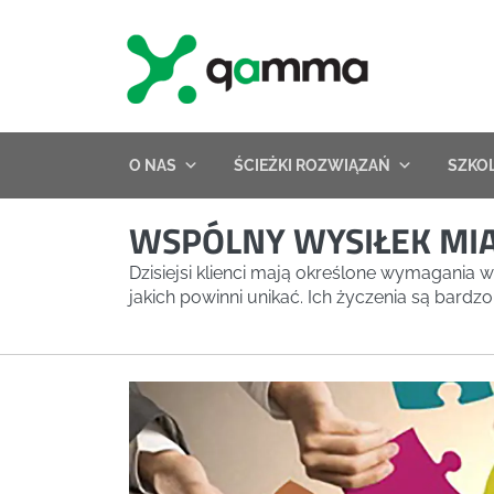
Skip
to
content
O NAS
ŚCIEŻKI ROZWIĄZAŃ
SZKO
WSPÓLNY WYSIŁEK MI
Dzisiejsi klienci mają określone wymagania 
jakich powinni unikać. Ich życzenia są bardzo