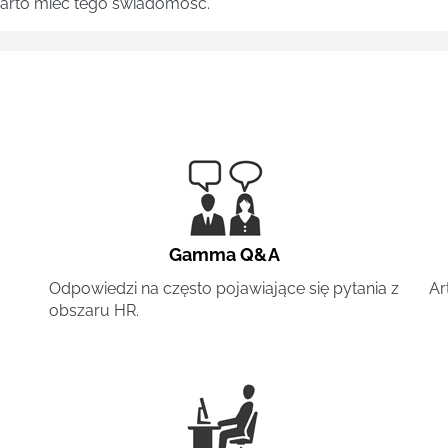
 warto mieć tego świadomość.
Gamma Q&A
Odpowiedzi na często pojawiające się pytania z
Ar
obszaru HR.