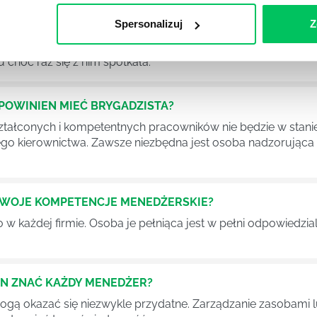
Spersonalizuj
Z
Ć PRACOWNICY ZESPOŁU PROJEKTOWEGO?
iększej (i mniejszej) firmie pojęcie związane z realizacją pr
 choć raz się z nim spotkała.
POWINIEN MIEĆ BRYGADZISTA?
tałconych i kompetentnych pracowników nie będzie w stani
iego kierownictwa. Zawsze niezbędna jest osoba nadzorując
SWOJE KOMPETENCJE MENEDŻERSKIE?
 każdej firmie. Osoba je pełniąca jest w pełni odpowiedzialn
EN ZNAĆ KAŻDY MENEDŻER?
 mogą okazać się niezwykle przydatne. Zarządzanie zasobami