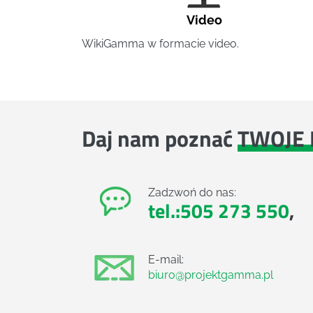
Video
WikiGamma w formacie video.
Daj nam poznać
TWOJE 
Zadzwoń do nas:
tel.:505 273 550
,
E-mail:
biuro@projektgamma.pl