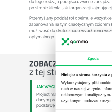
do tego rodzaju podejścia, zwinne zarządzan
po stronie klienta, jak i organizacji zajmującej
Przemyślany podział ról obejmuje wszystkie 
zapanowania na tym chaotycznym zbiorem 
możliwość do skutecznego wypełnienia wszys
optymalnego rozwiązania.
Zgoda
ZOBACZ
OSTATNIE ART
z tej strefy wiedzy
Niniejsza strona korzysta z
Wykorzystujemy pliki cookie 
JAK WYGLĄDA PRACA ZESPOŁÓW PR
ruch w naszej witrynie. Inf
Project management (czyli zarządzanie p
reklamowym i analitycznym. 
danym projektem założeń. Zajmują się n
uzyskanymi podczas korzysta
podstawę działalności wielu przedsiębior