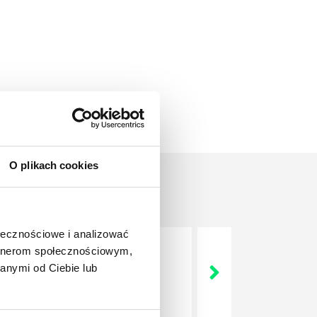
O plikach cookies
ołecznościowe i analizować
artnerom społecznościowym,
nie wszystkich związanych z
anymi od Ciebie lub
wych, a ich praca stanowi