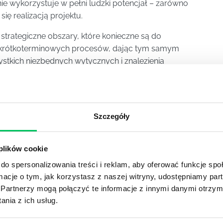
ie wykorzystuje w pełni ludzki potencjał – zarówno
 się realizacją projektu.
strategiczne obszary, które konieczne są do
krótkoterminowych procesów, dając tym samym
tkich niezbędnych wytycznych i znalezienia
Szczegóły
YKUŁY
 plików cookie
do spersonalizowania treści i reklam, aby oferować funkcje sp
OJEKTOWYCH W ZWINNEJ METODYCE?
ormacje o tym, jak korzystasz z naszej witryny, udostępniamy p
rojektami) to szereg czynności mających na celu zrealizowa
Partnerzy mogą połączyć te informacje z innymi danymi otrzym
im osoby wchodzące w skład specjalnych zespołów projekto
nia z ich usług.
stw.