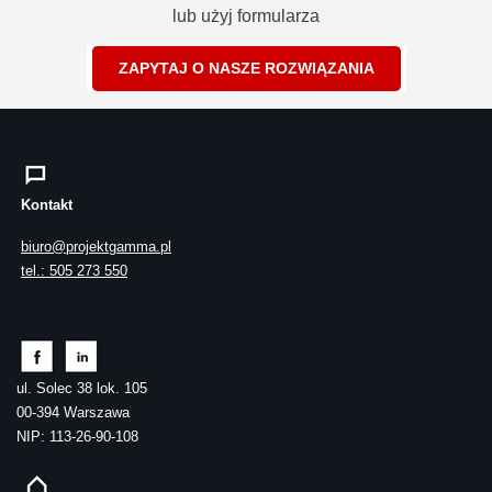
lub użyj formularza
ZAPYTAJ O NASZE ROZWIĄZANIA
Kontakt
biuro@projektgamma.pl
tel.: 505 273 550
ul. Solec 38 lok. 105
00-394 Warszawa
NIP: 113-26-90-108