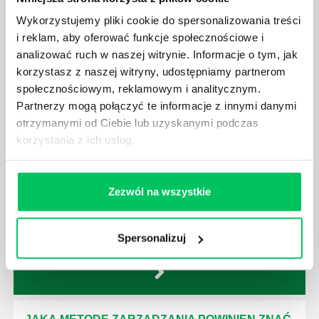
nim odpowiedniego kierownictwa. Zawsze
Wykorzystujemy pliki cookie do spersonalizowania treści
niezbędna jest osoba nadzorująca wszystkie
i reklam, aby oferować funkcje społecznościowe i
czynności wykonywane przez pracowników.
analizować ruch w naszej witrynie. Informacje o tym, jak
korzystasz z naszej witryny, udostępniamy partnerom
społecznościowym, reklamowym i analitycznym.
Partnerzy mogą połączyć te informacje z innymi danymi
otrzymanymi od Ciebie lub uzyskanymi podczas
korzystania z ich usług.
JAK BRYGADZISTA MOŻE ROZWINĄĆ SWOJE
KOMPETENCJE MENEDŻERSKIE?
Menedżer to niezwykle ważne stanowisko w każdej
Zezwól na wszystkie
firmie. Osoba je pełniąca jest w pełni odpowiedzialna
za realizację działań podległych mu osób oraz
działu.
Spersonalizuj