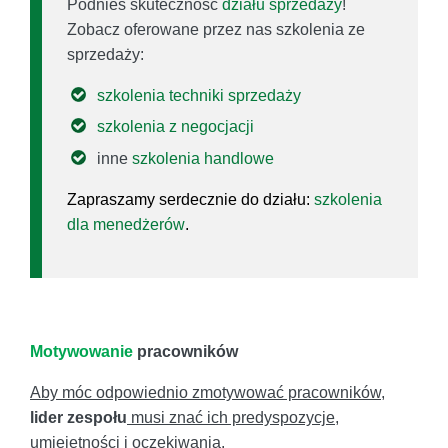
Podnieś skuteczność
działu sprzedaży
!
Zobacz oferowane przez nas szkolenia ze
sprzedaży:
szkolenia techniki sprzedaży
szkolenia z negocjacji
inne
szkolenia handlowe
Zapraszamy serdecznie do działu:
szkolenia
dla menedżerów
.
Motywowanie
pracowników
Aby móc odpowiednio zmotywować pracowników,
lider zespołu
musi znać ich predyspozycje,
umiejętności i oczekiwania.