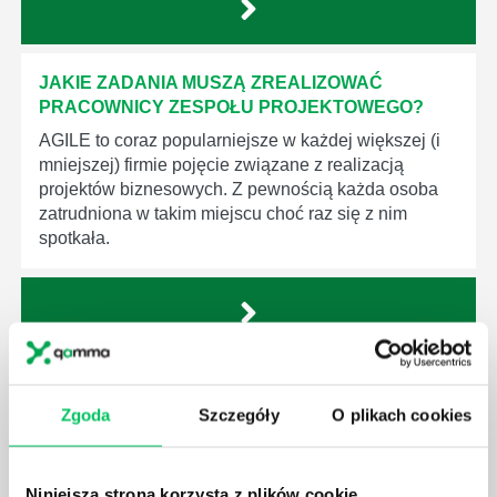
JAKIE ZADANIA MUSZĄ ZREALIZOWAĆ
PRACOWNICY ZESPOŁU PROJEKTOWEGO?
AGILE to coraz popularniejsze w każdej większej (i
mniejszej) firmie pojęcie związane z realizacją
projektów biznesowych. Z pewnością każda osoba
zatrudniona w takim miejscu choć raz się z nim
spotkała.
JAKIE UMIEJĘTNOŚCI MENEDŻERSKIE
POWINIEN MIEĆ BRYGADZISTA?
Zgoda
Szczegóły
O plikach cookies
Nawet zespół złożony z doskonale wykształconych i
kompetentnych pracowników nie będzie w stanie
sprawnie realizować swoich zadań, jeśli zabraknie w
Niniejsza strona korzysta z plików cookie