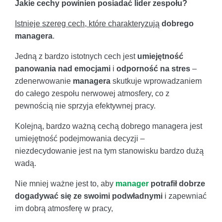
Jakie cechy powinien posiadać lider zespołu?
Istnieje szereg cech, które charakteryzują
dobrego
managera
.
Jedną z bardzo istotnych cech jest
umiejętność
panowania nad emocjami
i
odporność na stres
–
zdenerwowanie
managera
skutkuje wprowadzaniem
do całego zespołu nerwowej atmosfery, co z
pewnością nie sprzyja efektywnej pracy.
Kolejną, bardzo ważną cechą dobrego managera jest
umiejętność podejmowania decyzji –
niezdecydowanie jest na tym stanowisku bardzo dużą
wadą.
Nie mniej ważne jest to, aby
manager
potrafił dobrze
dogadywać się ze swoimi podwładnymi
i zapewniać
im dobrą atmosferę w pracy,