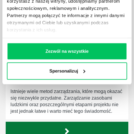
JAK BRYGADZISTA MOŻE ROZWINĄĆ SWOJE
korzystasz z naszej witryny, udostępniamy partnerom
KOMPETENCJE MENEDŻERSKIE?
społecznościowym, reklamowym i analitycznym.
Partnerzy mogą połączyć te informacje z innymi danymi
Menedżer to niezwykle ważne stanowisko w każdej
otrzymanymi od Ciebie lub uzyskanymi podczas
firmie. Osoba je pełniąca jest w pełni odpowiedzialna
za realizację działań podległych mu osób oraz
korzystania z ich usług.
działu.
Zezwól na wszystkie
Spersonalizuj
JAKĄ METODĘ ZARZĄDZANIA POWINIEN ZNAĆ
KAŻDY MENEDŻER?
Istnieje wiele metod zarządzania, które mogą okazać
się niezwykle przydatne. Zarządzanie zasobami
ludzkimi oraz poszczególnymi etapami projektu nie
jest jednak łatwe i warto mieć tego świadomość.