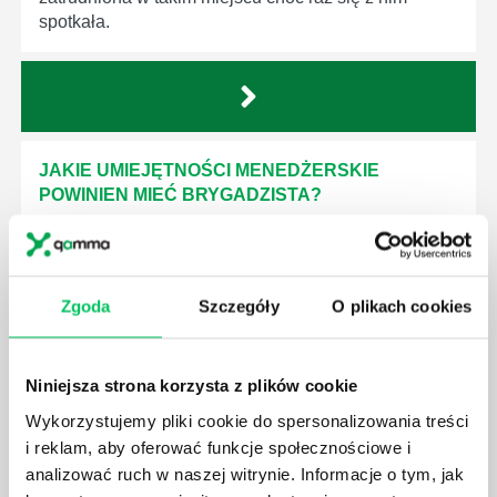
spotkała.
JAKIE UMIEJĘTNOŚCI MENEDŻERSKIE
POWINIEN MIEĆ BRYGADZISTA?
Nawet zespół złożony z doskonale wykształconych i
kompetentnych pracowników nie będzie w stanie
sprawnie realizować swoich zadań, jeśli zabraknie w
nim odpowiedniego kierownictwa. Zawsze
Zgoda
Szczegóły
O plikach cookies
niezbędna jest osoba nadzorująca wszystkie
czynności wykonywane przez pracowników.
Niniejsza strona korzysta z plików cookie
Wykorzystujemy pliki cookie do spersonalizowania treści
i reklam, aby oferować funkcje społecznościowe i
analizować ruch w naszej witrynie. Informacje o tym, jak