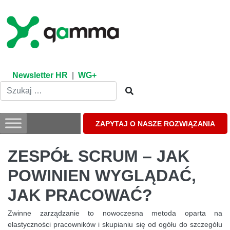
Skip
to
content
Newsletter HR
|
WG+
ZAPYTAJ O NASZE ROZWIĄZANIA
ZESPÓŁ SCRUM – JAK
POWINIEN WYGLĄDAĆ,
JAK PRACOWAĆ?
Zwinne zarządzanie to nowoczesna metoda oparta na
elastyczności pracowników i skupianiu się od ogółu do szczegółu