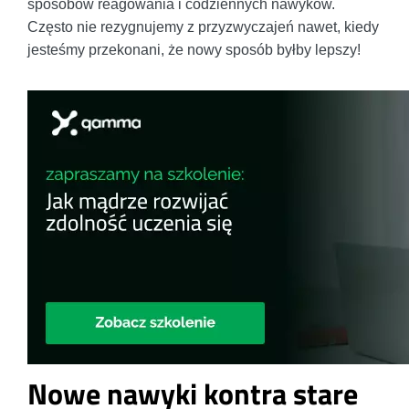
sposobów reagowania i codziennych nawyków.
Często nie rezygnujemy z przyzwyczajeń nawet, kiedy
jesteśmy przekonani, że nowy sposób byłby lepszy!
Nowe nawyki kontra stare