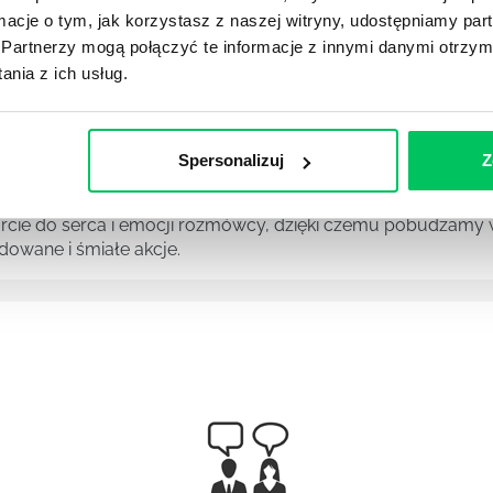
ormacje o tym, jak korzystasz z naszej witryny, udostępniamy p
Partnerzy mogą połączyć te informacje z innymi danymi otrzym
nia z ich usług.
 wśród zespołu potrafi być nie lada wyzwaniem, zalicza si
Spersonalizuj
Z
NIKIEM
ie do serca i emocji rozmówcy, dzięki czemu pobudzamy w 
owane i śmiałe akcje.