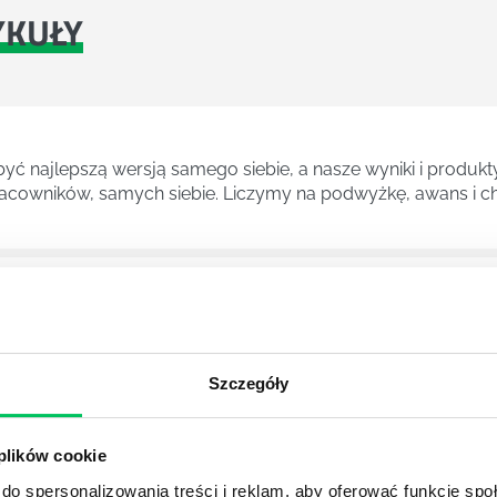
YKUŁY
ć najlepszą wersją samego siebie, a nasze wyniki i produkty
cowników, samych siebie. Liczymy na podwyżkę, awans i ch
znych kierunków studiów. Pozwala zdobyć wiedzę na temat 
sów decyzyjnych.
Szczegóły
A
z ogromnymi perspektywami na przyszłość. Psychologowie zn
 plików cookie
ch gabinetach psychologicznych, ale również we wszelkieg
do spersonalizowania treści i reklam, aby oferować funkcje sp
racjach przy pomocy opracowywania strategii marketingowyc