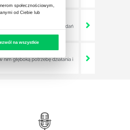
artnerom społecznościowym,
anymi od Ciebie lub
ę jednak do najważniejszych zadań
ezwól na wszystkie
nim głęboką potrzebę działania i