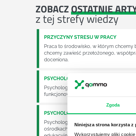
ZOBACZ
OSTATNIE ART
z tej strefy wiedzy
PRZYCZYNY STRESU W PRACY
Praca to środowisko, w którym chcemy by
chcemy zawieść przełożonego, współpra
doceniona.
PSYCHOLOGIA I CO DALEJ
Psychologia to jeden z bardziej klasyc
funkcjonowania ludzkiej psychiki, proce
Zgoda
PSYCHOLOGIA W ZARZĄDZANIU PRAC
Psychologia to kierunek wbrew pozorom 
Niniejsza strona korzysta z
ośrodkach służby zdrowie czy we własny
Wykorzystujemy pliki cookie 
edukacyjnych, na warsztatach, w korpo