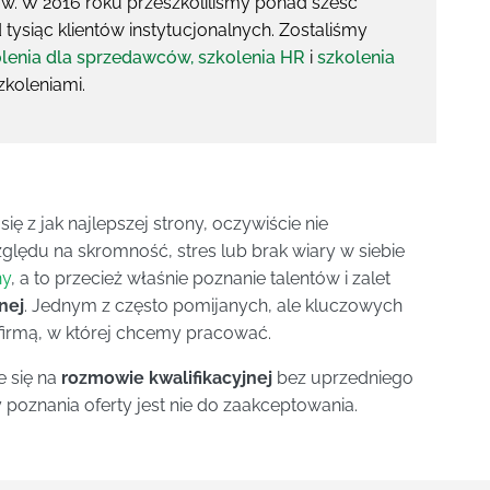
w. W 2016 roku przeszkoliliśmy ponad sześć
 tysiąc klientów instytucjonalnych. Zostaliśmy
lenia dla sprzedawców,
szkolenia HR
i
szkolenia
zkoleniami.
ę z jak najlepszej strony, oczywiście nie
zględu na skromność, stres lub brak wiary w siebie
ny
, a to przecież właśnie poznanie talentów i zalet
nej
. Jednym z często pomijanych, ale kluczowych
 firmą, w której chcemy pracować.
e się na
rozmowie kwalifikacyjnej
bez uprzedniego
 poznania oferty jest nie do zaakceptowania.