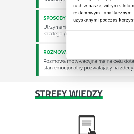
ruch w naszej witrynie. Inf
reklamowym i analitycznym. 
SPOSOBY NA MOTYWACJĘ
uzyskanymi podczas korzysta
Utrzymanie wysokiego poziomu motywacji
każdego przełożonego i menedżera.
ROZMOWA MOTYWACYJNA Z PRACOW
Rozmowa motywacyjna ma na celu dotarc
stan emocjonalny pozwalający na zdecyd
STREFY WIEDZY