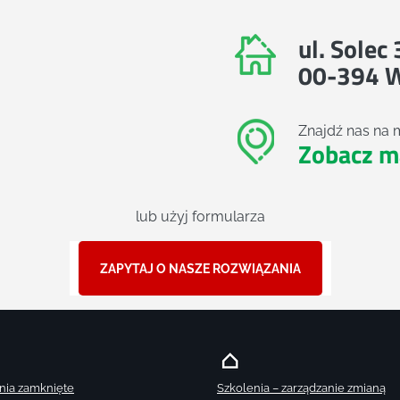
ul. Solec
00-394 
Znajdź nas na 
Zobacz m
lub użyj formularza
ZAPYTAJ O NASZE ROZWIĄZANIA
nia zamknięte
Szkolenia – zarządzanie zmianą