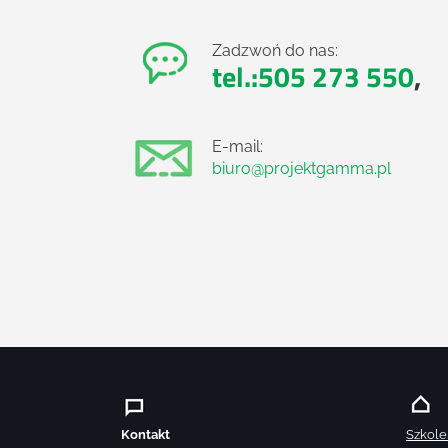
Zadzwoń do nas:
tel.:505 273 550
,
E-mail:
biuro@projektgamma.pl
Kontakt
Szkole