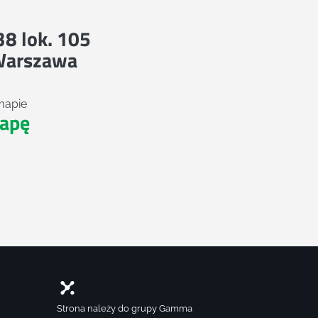
 38 lok. 105
Warszawa
mapie
apę
Strona należy do grupy Gamma