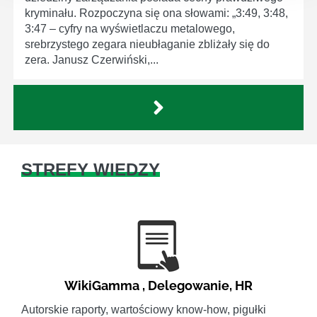
kryminału. Rozpoczyna się ona słowami: „3:49, 3:48,
3:47 – cyfry na wyświetlaczu metalowego,
srebrzystego zegara nieubłaganie zbliżały się do
zera. Janusz Czerwiński,...
STREFY WIEDZY
WikiGamma
,
Delegowanie
,
HR
Autorskie raporty, wartościowy know-how, pigułki