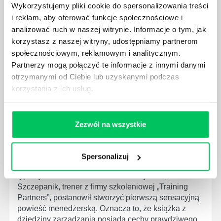
Wykorzystujemy pliki cookie do spersonalizowania treści
dotyczących swoich pracowników, dyscypliny czy
i reklam, aby oferować funkcje społecznościowe i
zwolnień. Aby pomóc osobom pracującym w dziale
analizować ruch w naszej witrynie. Informacje o tym, jak
zasobów ludzkich, specjaliści Shawn Smith i
Rebecca Mazin opracowali 200 typowych i
korzystasz z naszej witryny, udostępniamy partnerom
dokuczliwych pytań, z którymi takie osoby
społecznościowym, reklamowym i analitycznym.
najczęściej spotykają się w swojej codziennej
Partnerzy mogą połączyć te informacje z innymi danymi
pracy.Książka „The HR Answer Book” omawia wiele
otrzymanymi od Ciebie lub uzyskanymi podczas
problemów, z...
korzystania z ich usług.
Zezwól na wszystkie
17 ŚMIERTELNYCH BŁĘDÓW SZEFA
Spersonalizuj
„17 śmiertelnych błędów szefa” nie zalicza się do
typowych lektur dla menedżerów. Jej autor, Rafał
Szczepanik, trener z firmy szkoleniowej „Training
Partners”, postanowił stworzyć pierwszą sensacyjną
powieść menedżerską. Oznacza to, że książka z
dziedziny zarządzania posiada cechy prawdziwego