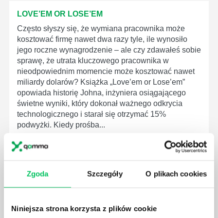
LOVE’EM OR LOSE’EM
Często słyszy się, że wymiana pracownika może
kosztować firmę nawet dwa razy tyle, ile wynosiło
jego roczne wynagrodzenie – ale czy zdawałeś sobie
sprawę, że utrata kluczowego pracownika w
nieodpowiednim momencie może kosztować nawet
miliardy dolarów? Książka „Love’em or Lose’em”
opowiada historię Johna, inżyniera osiągającego
świetne wyniki, który dokonał ważnego odkrycia
technologicznego i starał się otrzymać 15%
podwyżki. Kiedy prośba...
Zgoda
Szczegóły
O plikach cookies
THE HR ANSWER BOOK
Menedżerowie HR i inni specjaliści w tej dziedzinie
Niniejsza strona korzysta z plików cookie
muszą wiedzieć, co robić w trudnych sytuacjach