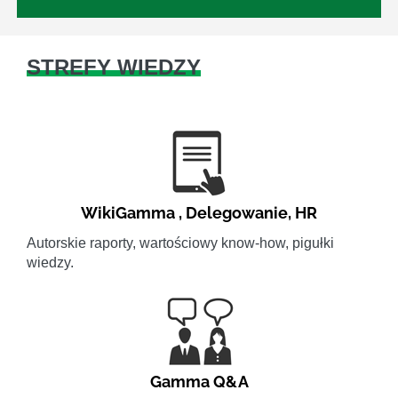
STREFY WIEDZY
WikiGamma
,
Delegowanie
,
HR
Autorskie raporty, wartościowy know-how, pigułki
wiedzy.
Gamma Q&A