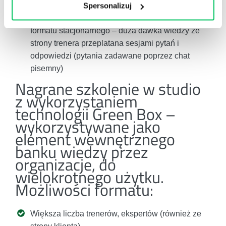
przekazując ją uczestnikom
Spersonalizuj
Szkolenie jest realizowane tak jak w przypadku
formatu stacjonarnego – duża dawka wiedzy ze
strony trenera przeplatana sesjami pytań i
odpowiedzi (pytania zadawane poprzez chat
pisemny)
Nagrane szkolenie w studio
z wykorzystaniem
technologii Green Box –
wykorzystywane jako
element wewnętrznego
banku wiedzy przez
organizacje, do
wielokrotnego użytku.
Możliwości formatu:
Większa liczba trenerów, ekspertów (również ze