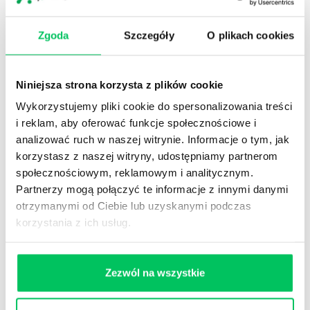
budowanie autorytetu nowego
menadżera
Zgoda
Szczegóły
O plikach cookies
Szkolenie na sali
Niniejsza strona korzysta z plików cookie
stream’owane online w
Wykorzystujemy pliki cookie do spersonalizowania treści
technologii virtual classroom
i reklam, aby oferować funkcje społecznościowe i
bądź nagrane – najczęściej
analizować ruch w naszej witrynie. Informacje o tym, jak
wykorzystywane do szkoleń
korzystasz z naszej witryny, udostępniamy partnerom
tzw. twardych – wiedzowych
społecznościowym, reklamowym i analitycznym.
i branżowych. Czas trwania
Partnerzy mogą połączyć te informacje z innymi danymi
do 5 godzin. Liczebność
otrzymanymi od Ciebie lub uzyskanymi podczas
grupy do 50 os.:
korzystania z ich usług.
Trener znajduje się na sali szkoleniowej,
Zezwól na wszystkie
przeprowadza wykład, omawia case studies
Kamera na sali rejestruje obraz i dźwięk