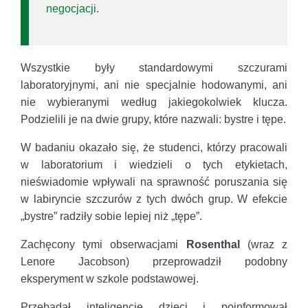
negocjacji
.
Wszystkie były standardowymi szczurami
laboratoryjnymi, ani nie specjalnie hodowanymi, ani
nie wybieranymi według jakiegokolwiek klucza.
Podzielili je na dwie grupy, które nazwali: bystre i tępe.
W badaniu okazało się, że studenci, którzy pracowali
w laboratorium i wiedzieli o tych etykietach,
nieświadomie wpływali na sprawność poruszania się
w labiryncie szczurów z tych dwóch grup. W efekcie
„bystre” radziły sobie lepiej niż „tępe”.
Zachęcony tymi obserwacjami
Rosenthal
(wraz z
Lenore Jacobson) przeprowadził podobny
eksperyment w szkole podstawowej.
Przebadał inteligencję dzieci i poinformował