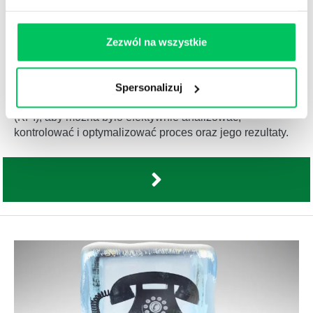
Zezwól na wszystkie
JAKIE KPI NAJLEPIEJ SPRAWDZĄ SIĘ W COLD
CALLINGU I JAK JE ANALIZOWAĆ?
28.05.2026
Spersonalizuj
Cold calling wymaga dobrze dobranych wskaźników
(KPI), aby można było efektywnie analizować,
kontrolować i optymalizować proces oraz jego rezultaty.