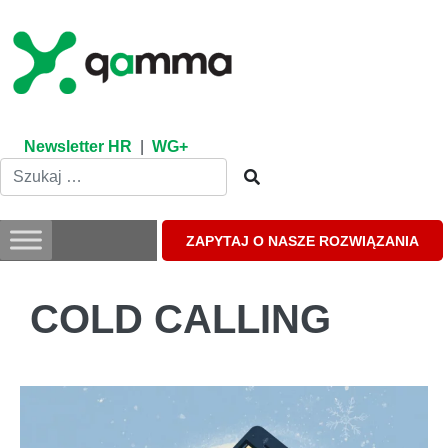
Skip
to
content
Newsletter HR
|
WG+
ZAPYTAJ O NASZE ROZWIĄZANIA
COLD CALLING