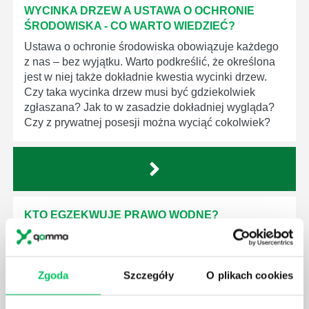
WYCINKA DRZEW A USTAWA O OCHRONIE
ŚRODOWISKA - CO WARTO WIEDZIEĆ?
Ustawa o ochronie środowiska obowiązuje każdego
z nas – bez wyjątku. Warto podkreślić, że określona
jest w niej także dokładnie kwestia wycinki drzew.
Czy taka wycinka drzew musi być gdziekolwiek
zgłaszana? Jak to w zasadzie dokładniej wygląda?
Czy z prywatnej posesji można wyciąć cokolwiek?
KTO EGZEKWUJE PRAWO WODNE?
Prawo wodne to dość skomplikowane prawo w
ustawodawstwie polskim. Na czym dokładniej ono
polega? Kogo w zasadzie obowiązuje? Jak wygląda
Zgoda
Szczegóły
O plikach cookies
egzekwowanie prawa wodnego? Na te pytania
odpowiemy pokrótce poniżej.