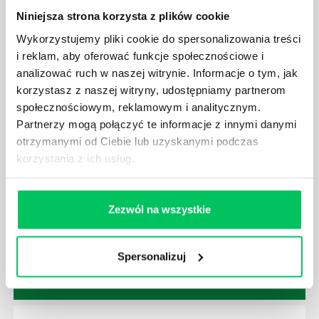
Niniejsza strona korzysta z plików cookie
Wykorzystujemy pliki cookie do spersonalizowania treści
i reklam, aby oferować funkcje społecznościowe i
analizować ruch w naszej witrynie. Informacje o tym, jak
GDZIE MOŻEMY ZAPOZNAĆ SIĘ Z
korzystasz z naszej witryny, udostępniamy partnerom
WYMAGANIAMI NORM JAKOŚCI WYROBÓW
społecznościowym, reklamowym i analitycznym.
MEDYCZNYCH?
Partnerzy mogą połączyć te informacje z innymi danymi
W związku z ogromnym rozwojem dzisiejszego
otrzymanymi od Ciebie lub uzyskanymi podczas
społeczeństwa wprowadzane jest coraz więcej reguł,
korzystania z ich usług.
które mają za zadanie poprawić poszczególne
dziedziny gospodarki. Dzięki nim wszystkie firmy
będą zobowiązane przestrzegać zasad, których
Zezwól na wszystkie
wprowadzenie dąży do ujednolicenia jakości
produktów, które trafiają do klientów.
Spersonalizuj