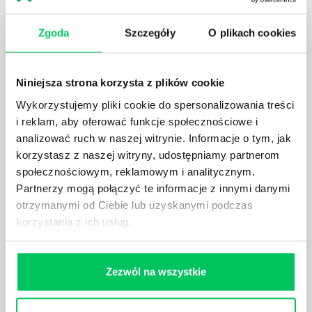
Zgoda
Szczegóły
O plikach cookies
KTO EGZEKWUJE PRAWO WODNE?
Prawo wodne to dość skomplikowane prawo w
ustawodawstwie polskim. Na czym dokładniej ono
Niniejsza strona korzysta z plików cookie
polega? Kogo w zasadzie obowiązuje? Jak wygląda
Wykorzystujemy pliki cookie do spersonalizowania treści
egzekwowanie prawa wodnego? Na te pytania
i reklam, aby oferować funkcje społecznościowe i
odpowiemy pokrótce poniżej.
analizować ruch w naszej witrynie. Informacje o tym, jak
korzystasz z naszej witryny, udostępniamy partnerom
społecznościowym, reklamowym i analitycznym.
Partnerzy mogą połączyć te informacje z innymi danymi
otrzymanymi od Ciebie lub uzyskanymi podczas
GDZIE MOŻEMY ZAPOZNAĆ SIĘ Z
korzystania z ich usług.
WYMAGANIAMI NORM JAKOŚCI WYROBÓW
MEDYCZNYCH?
W związku z ogromnym rozwojem dzisiejszego
Zezwól na wszystkie
społeczeństwa wprowadzane jest coraz więcej reguł,
które mają za zadanie poprawić poszczególne
dziedziny gospodarki. Dzięki nim wszystkie firmy