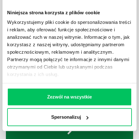
odpowiemy pokrótce poniżej.
Niniejsza strona korzysta z plików cookie
Wykorzystujemy pliki cookie do spersonalizowania treści
i reklam, aby oferować funkcje społecznościowe i
analizować ruch w naszej witrynie. Informacje o tym, jak
korzystasz z naszej witryny, udostępniamy partnerom
GDZIE MOŻEMY ZAPOZNAĆ SIĘ Z
społecznościowym, reklamowym i analitycznym.
WYMAGANIAMI NORM JAKOŚCI WYROBÓW
Partnerzy mogą połączyć te informacje z innymi danymi
MEDYCZNYCH?
otrzymanymi od Ciebie lub uzyskanymi podczas
W związku z ogromnym rozwojem dzisiejszego
korzystania z ich usług.
społeczeństwa wprowadzane jest coraz więcej reguł,
które mają za zadanie poprawić poszczególne
dziedziny gospodarki. Dzięki nim wszystkie firmy
Zezwól na wszystkie
będą zobowiązane przestrzegać zasad, których
wprowadzenie dąży do ujednolicenia jakości
produktów, które trafiają do klientów.
Spersonalizuj