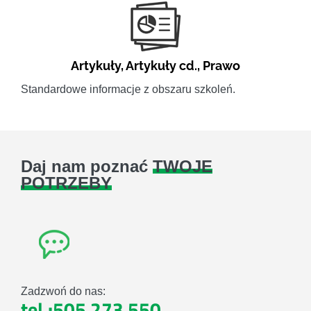
Artykuły
,
Artykuły cd.
,
Prawo
Standardowe informacje z obszaru szkoleń.
Daj nam poznać
TWOJE
POTRZEBY
Zadzwoń do nas:
tel.:505 273 550
,