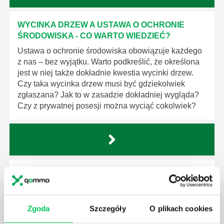
WYCINKA DRZEW A USTAWA O OCHRONIE
ŚRODOWISKA - CO WARTO WIEDZIEĆ?
Ustawa o ochronie środowiska obowiązuje każdego
z nas – bez wyjątku. Warto podkreślić, że określona
jest w niej także dokładnie kwestia wycinki drzew.
Czy taka wycinka drzew musi być gdziekolwiek
zgłaszana? Jak to w zasadzie dokładniej wygląda?
Czy z prywatnej posesji można wyciąć cokolwiek?
KTO EGZEKWUJE PRAWO WODNE?
Prawo wodne to dość skomplikowane prawo w
ustawodawstwie polskim. Na czym dokładniej ono
Zgoda
Szczegóły
O plikach cookies
polega? Kogo w zasadzie obowiązuje? Jak wygląda
egzekwowanie prawa wodnego? Na te pytania