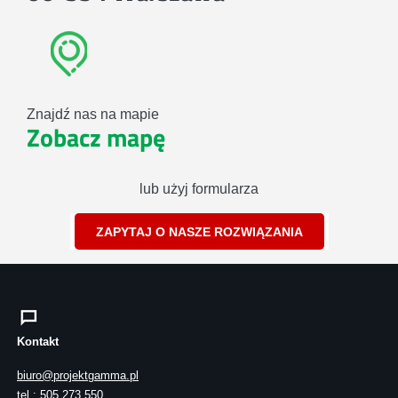
Znajdź nas na mapie
Zobacz mapę
lub użyj formularza
ZAPYTAJ O NASZE ROZWIĄZANIA
Kontakt
biuro@projektgamma.pl
tel.: 505 273 550