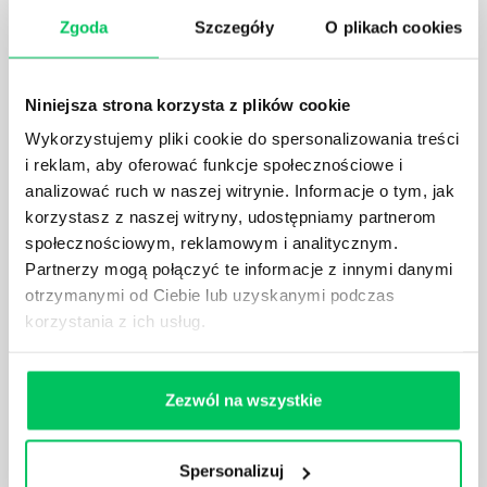
KTO EGZEKWUJE PRAWO WODNE?
Zgoda
Szczegóły
O plikach cookies
Prawo wodne to dość skomplikowane prawo w
ustawodawstwie polskim. Na czym dokładniej ono
polega? Kogo w zasadzie obowiązuje? Jak wygląda
Niniejsza strona korzysta z plików cookie
egzekwowanie prawa wodnego? Na te pytania
Wykorzystujemy pliki cookie do spersonalizowania treści
odpowiemy pokrótce poniżej.
i reklam, aby oferować funkcje społecznościowe i
analizować ruch w naszej witrynie. Informacje o tym, jak
korzystasz z naszej witryny, udostępniamy partnerom
społecznościowym, reklamowym i analitycznym.
Partnerzy mogą połączyć te informacje z innymi danymi
GDZIE MOŻEMY ZAPOZNAĆ SIĘ Z
otrzymanymi od Ciebie lub uzyskanymi podczas
WYMAGANIAMI NORM JAKOŚCI WYROBÓW
korzystania z ich usług.
MEDYCZNYCH?
W związku z ogromnym rozwojem dzisiejszego
społeczeństwa wprowadzane jest coraz więcej reguł,
Zezwól na wszystkie
które mają za zadanie poprawić poszczególne
dziedziny gospodarki. Dzięki nim wszystkie firmy
będą zobowiązane przestrzegać zasad, których
Spersonalizuj
wprowadzenie dąży do ujednolicenia jakości