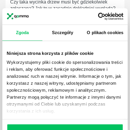
Czy taka wycinka drzew musi być gdziekolwiek
zgłaszana? Jak to w zasadzie dokładniej wygląda?
Czy z prywatnej posesji można wyciąć cokolwiek?
Zgoda
Szczegóły
O plikach cookies
Niniejsza strona korzysta z plików cookie
KTO EGZEKWUJE PRAWO WODNE?
Wykorzystujemy pliki cookie do spersonalizowania treści
Prawo wodne to dość skomplikowane prawo w
ustawodawstwie polskim. Na czym dokładniej ono
i reklam, aby oferować funkcje społecznościowe i
polega? Kogo w zasadzie obowiązuje? Jak wygląda
analizować ruch w naszej witrynie. Informacje o tym, jak
egzekwowanie prawa wodnego? Na te pytania
korzystasz z naszej witryny, udostępniamy partnerom
odpowiemy pokrótce poniżej.
społecznościowym, reklamowym i analitycznym.
Partnerzy mogą połączyć te informacje z innymi danymi
otrzymanymi od Ciebie lub uzyskanymi podczas
korzystania z ich usług.
GDZIE MOŻEMY ZAPOZNAĆ SIĘ Z