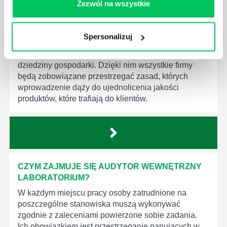
Zezwól na wszystkie
WYMAGANIAMI NORM JAKOŚCI WYROBÓW
MEDYCZNYCH?
W związku z ogromnym rozwojem dzisiejszego
Spersonalizuj
społeczeństwa wprowadzane jest coraz więcej reguł,
które mają za zadanie poprawić poszczególne
dziedziny gospodarki. Dzięki nim wszystkie firmy
będą zobowiązane przestrzegać zasad, których
wprowadzenie dąży do ujednolicenia jakości
produktów, które trafiają do klientów.
CZYM ZAJMUJE SIĘ AUDYTOR WEWNĘTRZNY
LABORATORIUM?
W każdym miejscu pracy osoby zatrudnione na
poszczególne stanowiska muszą wykonywać
zgodnie z zaleceniami powierzone sobie zadania.
Ich obowiązkiem jest przestrzeganie panujących w