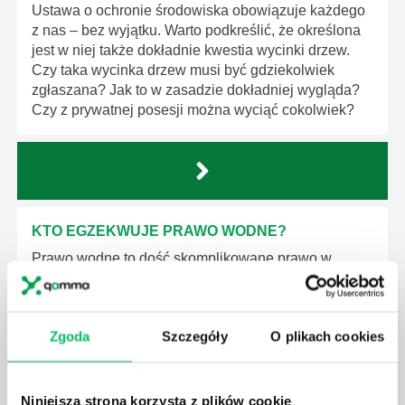
Ustawa o ochronie środowiska obowiązuje każdego
z nas – bez wyjątku. Warto podkreślić, że określona
jest w niej także dokładnie kwestia wycinki drzew.
Czy taka wycinka drzew musi być gdziekolwiek
zgłaszana? Jak to w zasadzie dokładniej wygląda?
Czy z prywatnej posesji można wyciąć cokolwiek?
KTO EGZEKWUJE PRAWO WODNE?
Prawo wodne to dość skomplikowane prawo w
ustawodawstwie polskim. Na czym dokładniej ono
polega? Kogo w zasadzie obowiązuje? Jak wygląda
egzekwowanie prawa wodnego? Na te pytania
Zgoda
Szczegóły
O plikach cookies
odpowiemy pokrótce poniżej.
Niniejsza strona korzysta z plików cookie