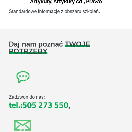
Artykuły
,
Artykuły cd.
,
Prawo
Standardowe informacje z obszaru szkoleń.
Daj nam poznać
TWOJE
POTRZEBY
Zadzwoń do nas:
tel.:505 273 550
,