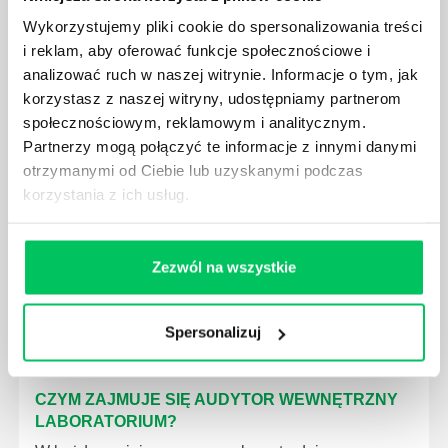
Wykorzystujemy pliki cookie do spersonalizowania treści
i reklam, aby oferować funkcje społecznościowe i
GDZIE MOŻEMY ZAPOZNAĆ SIĘ Z
analizować ruch w naszej witrynie. Informacje o tym, jak
WYMAGANIAMI NORM JAKOŚCI WYROBÓW
korzystasz z naszej witryny, udostępniamy partnerom
MEDYCZNYCH?
społecznościowym, reklamowym i analitycznym.
W związku z ogromnym rozwojem dzisiejszego
Partnerzy mogą połączyć te informacje z innymi danymi
społeczeństwa wprowadzane jest coraz więcej reguł,
otrzymanymi od Ciebie lub uzyskanymi podczas
które mają za zadanie poprawić poszczególne
korzystania z ich usług.
dziedziny gospodarki. Dzięki nim wszystkie firmy
będą zobowiązane przestrzegać zasad, których
wprowadzenie dąży do ujednolicenia jakości
produktów, które trafiają do klientów.
Zezwól na wszystkie
Spersonalizuj
CZYM ZAJMUJE SIĘ AUDYTOR WEWNĘTRZNY
LABORATORIUM?