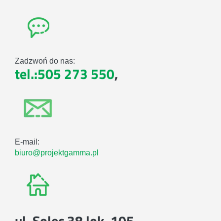
Zadzwoń do nas:
tel.:505 273 550
,
E-mail:
biuro@projektgamma.pl
ul. Solec 38 lok. 105