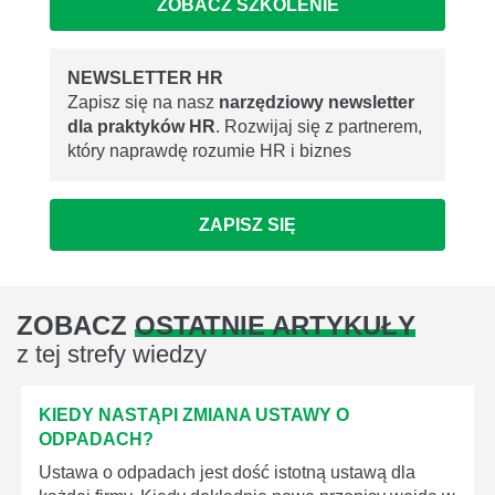
ZOBACZ SZKOLENIE
NEWSLETTER HR
Zapisz się na nasz
narzędziowy newsletter
dla praktyków HR
. Rozwijaj się z partnerem,
który naprawdę rozumie HR i biznes
ZAPISZ SIĘ
ZOBACZ
OSTATNIE ARTYKUŁY
z tej strefy wiedzy
KIEDY NASTĄPI ZMIANA USTAWY O
ODPADACH?
Ustawa o odpadach jest dość istotną ustawą dla