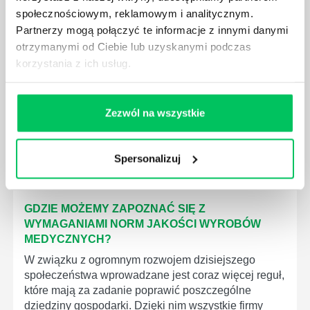
społecznościowym, reklamowym i analitycznym.
Partnerzy mogą połączyć te informacje z innymi danymi
KTO EGZEKWUJE PRAWO WODNE?
otrzymanymi od Ciebie lub uzyskanymi podczas
Prawo wodne to dość skomplikowane prawo w
korzystania z ich usług.
ustawodawstwie polskim. Na czym dokładniej ono
polega? Kogo w zasadzie obowiązuje? Jak wygląda
egzekwowanie prawa wodnego? Na te pytania
Zezwól na wszystkie
odpowiemy pokrótce poniżej.
Spersonalizuj
GDZIE MOŻEMY ZAPOZNAĆ SIĘ Z
WYMAGANIAMI NORM JAKOŚCI WYROBÓW
MEDYCZNYCH?
W związku z ogromnym rozwojem dzisiejszego
społeczeństwa wprowadzane jest coraz więcej reguł,
które mają za zadanie poprawić poszczególne
dziedziny gospodarki. Dzięki nim wszystkie firmy