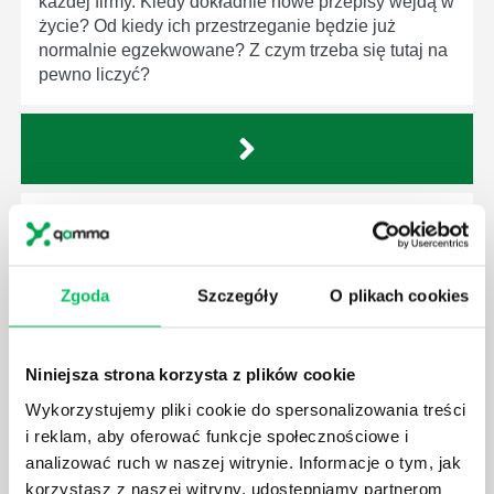
każdej firmy. Kiedy dokładnie nowe przepisy wejdą w
życie? Od kiedy ich przestrzeganie będzie już
normalnie egzekwowane? Z czym trzeba się tutaj na
pewno liczyć?
WYCINKA DRZEW A USTAWA O OCHRONIE
ŚRODOWISKA - CO WARTO WIEDZIEĆ?
Ustawa o ochronie środowiska obowiązuje każdego
Zgoda
Szczegóły
O plikach cookies
z nas – bez wyjątku. Warto podkreślić, że określona
jest w niej także dokładnie kwestia wycinki drzew.
Czy taka wycinka drzew musi być gdziekolwiek
Niniejsza strona korzysta z plików cookie
zgłaszana? Jak to w zasadzie dokładniej wygląda?
Czy z prywatnej posesji można wyciąć cokolwiek?
Wykorzystujemy pliki cookie do spersonalizowania treści
i reklam, aby oferować funkcje społecznościowe i
analizować ruch w naszej witrynie. Informacje o tym, jak
korzystasz z naszej witryny, udostępniamy partnerom