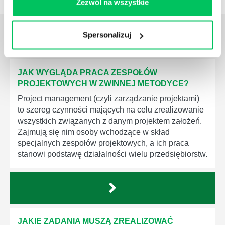
Zezwól na wszystkie
ZOBACZ
OSTATNIE ARTYKUŁY
Spersonalizuj
z tej strefy wiedzy
JAK WYGLĄDA PRACA ZESPOŁÓW
PROJEKTOWYCH W ZWINNEJ METODYCE?
Project management (czyli zarządzanie projektami)
to szereg czynności mających na celu zrealizowanie
wszystkich związanych z danym projektem założeń.
Zajmują się nim osoby wchodzące w skład
specjalnych zespołów projektowych, a ich praca
stanowi podstawę działalności wielu przedsiębiorstw.
JAKIE ZADANIA MUSZĄ ZREALIZOWAĆ