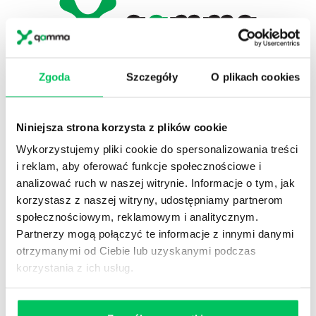
Zgoda
Szczegóły
O plikach cookies
KLASYCZNE, TRADYCYJNE ZARZĄDZANIE
PROJEKTAMI
Niniejsza strona korzysta z plików cookie
Wykorzystujemy pliki cookie do spersonalizowania treści
ZOBACZ SZKOLENIE
i reklam, aby oferować funkcje społecznościowe i
analizować ruch w naszej witrynie. Informacje o tym, jak
korzystasz z naszej witryny, udostępniamy partnerom
NEWSLETTER HR
społecznościowym, reklamowym i analitycznym.
Zapisz się na nasz
narzędziowy newsletter
Partnerzy mogą połączyć te informacje z innymi danymi
dla praktyków HR
. Rozwijaj się z partnerem,
który naprawdę rozumie HR i biznes
otrzymanymi od Ciebie lub uzyskanymi podczas
korzystania z ich usług.
ZAPISZ SIĘ