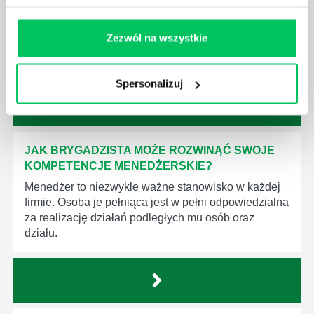
sprawnie realizować swoich zadań, jeśli zabraknie w
nim odpowiedniego kierownictwa. Zawsze
Zezwól na wszystkie
niezbędna jest osoba nadzorująca wszystkie
czynności wykonywane przez pracowników.
Spersonalizuj
JAK BRYGADZISTA MOŻE ROZWINĄĆ SWOJE
KOMPETENCJE MENEDŻERSKIE?
Menedżer to niezwykle ważne stanowisko w każdej
firmie. Osoba je pełniąca jest w pełni odpowiedzialna
za realizację działań podległych mu osób oraz
działu.