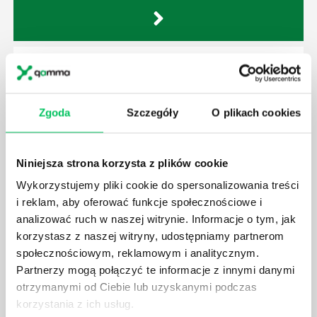
JAKIE ZADANIA MUSZĄ ZREALIZOWAĆ
PRACOWNICY ZESPOŁU PROJEKTOWEGO?
AGILE to coraz popularniejsze w każdej większej (i
Zgoda
Szczegóły
O plikach cookies
mniejszej) firmie pojęcie związane z realizacją
projektów biznesowych. Z pewnością każda osoba
zatrudniona w takim miejscu choć raz się z nim
Niniejsza strona korzysta z plików cookie
spotkała.
Wykorzystujemy pliki cookie do spersonalizowania treści
i reklam, aby oferować funkcje społecznościowe i
analizować ruch w naszej witrynie. Informacje o tym, jak
korzystasz z naszej witryny, udostępniamy partnerom
społecznościowym, reklamowym i analitycznym.
JAKIE UMIEJĘTNOŚCI MENEDŻERSKIE
Partnerzy mogą połączyć te informacje z innymi danymi
POWINIEN MIEĆ BRYGADZISTA?
otrzymanymi od Ciebie lub uzyskanymi podczas
Nawet zespół złożony z doskonale wykształconych i
korzystania z ich usług.
kompetentnych pracowników nie będzie w stanie