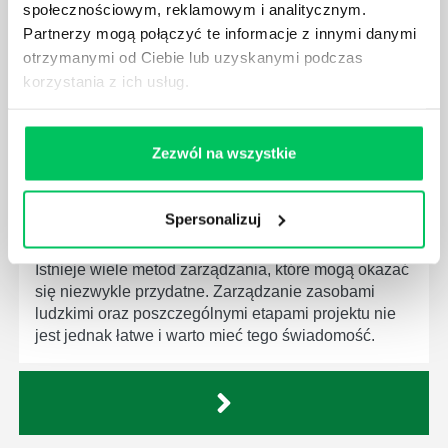
społecznościowym, reklamowym i analitycznym.
Menedżer to niezwykle ważne stanowisko w każdej
Partnerzy mogą połączyć te informacje z innymi danymi
firmie. Osoba je pełniąca jest w pełni odpowiedzialna
otrzymanymi od Ciebie lub uzyskanymi podczas
za realizację działań podległych mu osób oraz
korzystania z ich usług.
działu.
Zezwól na wszystkie
JAKĄ METODĘ ZARZĄDZANIA POWINIEN ZNAĆ
Spersonalizuj
KAŻDY MENEDŻER?
Istnieje wiele metod zarządzania, które mogą okazać
się niezwykle przydatne. Zarządzanie zasobami
ludzkimi oraz poszczególnymi etapami projektu nie
jest jednak łatwe i warto mieć tego świadomość.