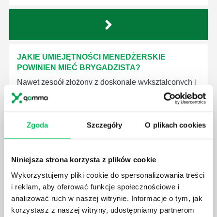
JAKIE UMIEJĘTNOŚCI MENEDŻERSKIE
POWINIEN MIEĆ BRYGADZISTA?
Nawet zespół złożony z doskonale wykształconych i
kompetentnych pracowników nie będzie w stanie
sprawnie realizować swoich zadań, jeśli zabraknie w
nim odpowiedniego kierownictwa. Zawsze
niezbędna jest osoba nadzorująca wszystkie
Zgoda
Szczegóły
O plikach cookies
czynności wykonywane przez pracowników.
Niniejsza strona korzysta z plików cookie
Wykorzystujemy pliki cookie do spersonalizowania treści
i reklam, aby oferować funkcje społecznościowe i
analizować ruch w naszej witrynie. Informacje o tym, jak
JAK BRYGADZISTA MOŻE ROZWINĄĆ SWOJE
korzystasz z naszej witryny, udostępniamy partnerom
KOMPETENCJE MENEDŻERSKIE?