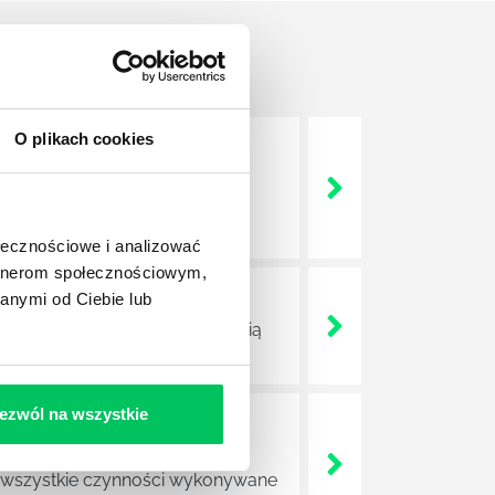
O plikach cookies
nie wszystkich związanych z
wych, a ich praca stanowi
ołecznościowe i analizować
artnerom społecznościowym,
anymi od Ciebie lub
ojektów biznesowych. Z pewnością
ezwól na wszystkie
e sprawnie realizować swoich
a wszystkie czynności wykonywane