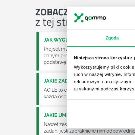
ZOBACZ
OSTATNIE ART
z tej strefy wiedzy
Zgoda
JAK WYGLĄDA PRACA ZESPOŁÓW PR
Project management (czyli zarządzanie p
danym projektem założeń. Zajmują się n
Niniejsza strona korzysta z
podstawę działalności wielu przedsiębior
Wykorzystujemy pliki cookie 
ruch w naszej witrynie. Inf
JAKIE ZADANIA MUSZĄ ZREALIZOWA
reklamowym i analitycznym. 
uzyskanymi podczas korzysta
AGILE to coraz popularniejsze w każdej w
każda osoba zatrudniona w takim miejscu
JAKIE UMIEJĘTNOŚCI MENEDŻERSKIE 
Nawet zespół złożony z doskonale wyksz
zadań, jeśli zabraknie w nim odpowiedn