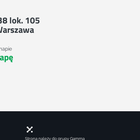
 38 lok. 105
Warszawa
mapie
apę
Strona należy do grupy Gamma