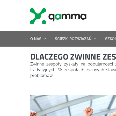
Skip
to
content
O NAS
ŚCIEŻKI ROZWIĄZAŃ
SZKO
DLACZEGO ZWINNE ZES
Zwinne zespoły zyskały na popularności 
tradycyjnych. W zespołach zwinnych staw
problemów.