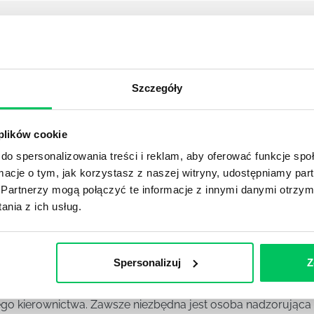
YKUŁY
Szczegóły
OJEKTOWYCH W ZWINNEJ METODYCE?
rojektami) to szereg czynności mających na celu zrealizowa
im osoby wchodzące w skład specjalnych zespołów projekto
 plików cookie
stw.
do spersonalizowania treści i reklam, aby oferować funkcje sp
ormacje o tym, jak korzystasz z naszej witryny, udostępniamy p
Ć PRACOWNICY ZESPOŁU PROJEKTOWEGO?
Partnerzy mogą połączyć te informacje z innymi danymi otrzym
nia z ich usług.
iększej (i mniejszej) firmie pojęcie związane z realizacją pr
 choć raz się z nim spotkała.
Spersonalizuj
Z
POWINIEN MIEĆ BRYGADZISTA?
tałconych i kompetentnych pracowników nie będzie w stani
iego kierownictwa. Zawsze niezbędna jest osoba nadzorując