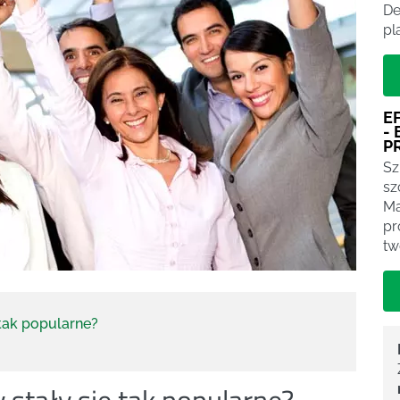
De
pl
E
-
P
Sz
sz
Ma
pr
tw
 tak popularne?
stały się tak popularne?