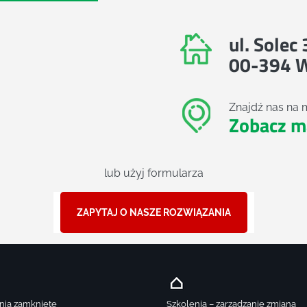
ul. Solec
00-394 
Znajdź nas na 
Zobacz m
lub użyj formularza
ZAPYTAJ O NASZE ROZWIĄZANIA
nia zamknięte
Szkolenia – zarządzanie zmianą