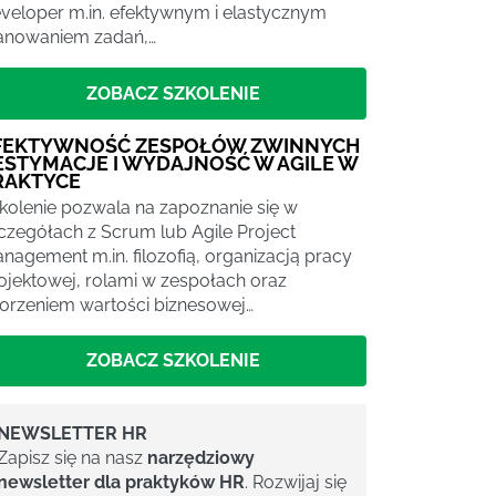
veloper m.in. efektywnym i elastycznym
anowaniem zadań,…
ZOBACZ SZKOLENIE
FEKTYWNOŚĆ ZESPOŁÓW ZWINNYCH
 ESTYMACJE I WYDAJNOŚĆ W AGILE W
RAKTYCE
kolenie pozwala na zapoznanie się w
czegółach z Scrum lub Agile Project
nagement m.in. filozofią, organizacją pracy
ojektowej, rolami w zespołach oraz
orzeniem wartości biznesowej…
ZOBACZ SZKOLENIE
NEWSLETTER HR
Zapisz się na nasz
narzędziowy
newsletter dla praktyków HR
. Rozwijaj się