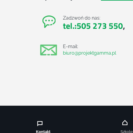
Zadzwoń do nas:
tel.:505 273 550
,
E-mail:
biuro@projektgamma.pl
Kontakt
Szkole