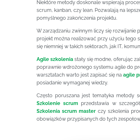
Niektóre metody doskonale wspierają proces
scrum, kanban, czy lean. Pozwalają na lepsz
pomyślnego zakończenia projektu.
W zarządzaniu zwinnym liczy się rozwijanie
projekt można realizować przy użyciu tego 
się niemniej w takich sektorach, jak IT, komu
Agile szkolenia
stały się modne, oferując z
poprawnie wdrożonego systemu agile do proj
warsztatach warto jest zapisać się na
agile 
posiadanie wymaganej wiedzy.
Często poruszana jest tematyka metody sc
Szkolenie scrum
przedstawia w szczegóła
Szkolenia scrum master
czy szkolenia pro
obowiązków przypisanych do tych zespołow