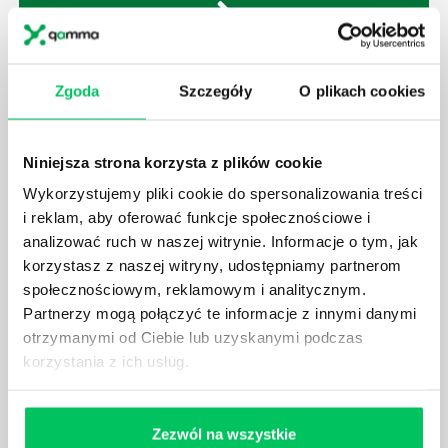
JAK BRYGADZISTA MOŻE ROZWINĄĆ SWOJE
Zgoda
Szczegóły
O plikach cookies
KOMPETENCJE MENEDŻERSKIE?
Menedżer to niezwykle ważne stanowisko w każdej
firmie. Osoba je pełniąca jest w pełni odpowiedzialna
Niniejsza strona korzysta z plików cookie
za realizację działań podległych mu osób oraz
Wykorzystujemy pliki cookie do spersonalizowania treści
działu.
i reklam, aby oferować funkcje społecznościowe i
analizować ruch w naszej witrynie. Informacje o tym, jak
korzystasz z naszej witryny, udostępniamy partnerom
społecznościowym, reklamowym i analitycznym.
Partnerzy mogą połączyć te informacje z innymi danymi
JAKĄ METODĘ ZARZĄDZANIA POWINIEN ZNAĆ
otrzymanymi od Ciebie lub uzyskanymi podczas
KAŻDY MENEDŻER?
korzystania z ich usług.
Istnieje wiele metod zarządzania, które mogą okazać
się niezwykle przydatne. Zarządzanie zasobami
ludzkimi oraz poszczególnymi etapami projektu nie
Zezwól na wszystkie
jest jednak łatwe i warto mieć tego świadomość.