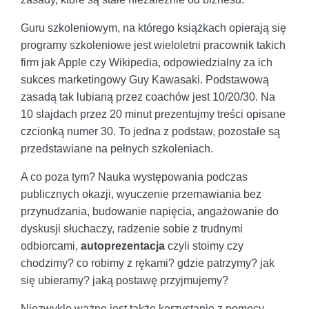
Guru szkoleniowym, na którego książkach opierają się
programy szkoleniowe jest wieloletni pracownik takich
firm jak Apple czy Wikipedia, odpowiedzialny za ich
sukces marketingowy Guy Kawasaki. Podstawową
zasadą tak lubianą przez coachów jest 10/20/30. Na
10 slajdach przez 20 minut prezentujmy treści opisane
czcionką numer 30. To jedna z podstaw, pozostałe są
przedstawiane na pełnych szkoleniach.
A co poza tym? Nauka występowania podczas
publicznych okazji, wyuczenie przemawiania bez
przynudzania, budowanie napięcia, angażowanie do
dyskusji słuchaczy, radzenie sobie z trudnymi
odbiorcami,
autoprezentacja
czyli stoimy czy
chodzimy? co robimy z rękami? gdzie patrzymy? jak
się ubieramy? jaką postawę przyjmujemy?
Niezwykle ważne jest także korzystanie z pomocy