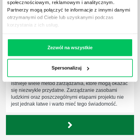
społecznościowym, reklamowym i analitycznym.
Menedżer to niezwykle ważne stanowisko w każdej
Partnerzy mogą połączyć te informacje z innymi danymi
firmie. Osoba je pełniąca jest w pełni odpowiedzialna
otrzymanymi od Ciebie lub uzyskanymi podczas
za realizację działań podległych mu osób oraz
korzystania z ich usług.
działu.
Zezwól na wszystkie
JAKĄ METODĘ ZARZĄDZANIA POWINIEN ZNAĆ
Spersonalizuj
KAŻDY MENEDŻER?
Istnieje wiele metod zarządzania, które mogą okazać
się niezwykle przydatne. Zarządzanie zasobami
ludzkimi oraz poszczególnymi etapami projektu nie
jest jednak łatwe i warto mieć tego świadomość.