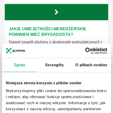
JAKIE UMIEJĘTNOŚCI MENEDŻERSKIE
POWINIEN MIEĆ BRYGADZISTA?
Nawet zespół złożony z doskonale wykształconych i
kompetentnych pracowników nie będzie w stanie
sprawnie realizować swoich zadań, jeśli zabraknie w
nim odpowiedniego kierownictwa. Zawsze
niezbędna jest osoba nadzorująca wszystkie
Zgoda
Szczegóły
O plikach cookies
czynności wykonywane przez pracowników.
Niniejsza strona korzysta z plików cookie
Wykorzystujemy pliki cookie do spersonalizowania treści
i reklam, aby oferować funkcje społecznościowe i
analizować ruch w naszej witrynie. Informacje o tym, jak
JAK BRYGADZISTA MOŻE ROZWINĄĆ SWOJE
korzystasz z naszej witryny, udostępniamy partnerom
KOMPETENCJE MENEDŻERSKIE?