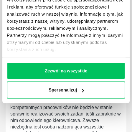
JAKIE ZADANIA MUSZĄ ZREALIZOWAĆ
i reklam, aby oferować funkcje społecznościowe i
PRACOWNICY ZESPOŁU PROJEKTOWEGO?
analizować ruch w naszej witrynie. Informacje o tym, jak
AGILE to coraz popularniejsze w każdej większej (i
korzystasz z naszej witryny, udostępniamy partnerom
mniejszej) firmie pojęcie związane z realizacją
społecznościowym, reklamowym i analitycznym.
projektów biznesowych. Z pewnością każda osoba
Partnerzy mogą połączyć te informacje z innymi danymi
zatrudniona w takim miejscu choć raz się z nim
otrzymanymi od Ciebie lub uzyskanymi podczas
spotkała.
korzystania z ich usług.
Zezwól na wszystkie
JAKIE UMIEJĘTNOŚCI MENEDŻERSKIE
Spersonalizuj
POWINIEN MIEĆ BRYGADZISTA?
Nawet zespół złożony z doskonale wykształconych i
kompetentnych pracowników nie będzie w stanie
sprawnie realizować swoich zadań, jeśli zabraknie w
nim odpowiedniego kierownictwa. Zawsze
niezbędna jest osoba nadzorująca wszystkie