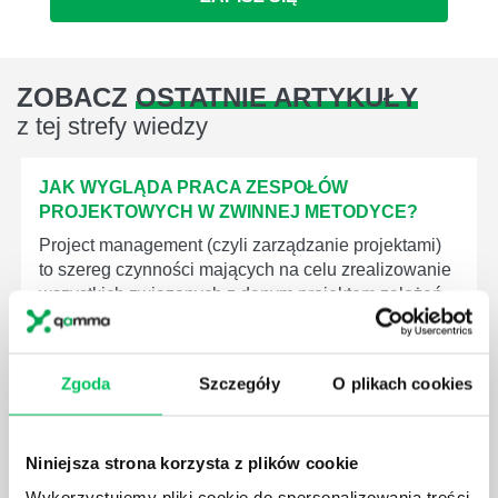
ZOBACZ
OSTATNIE ARTYKUŁY
z tej strefy wiedzy
JAK WYGLĄDA PRACA ZESPOŁÓW
PROJEKTOWYCH W ZWINNEJ METODYCE?
Project management (czyli zarządzanie projektami)
to szereg czynności mających na celu zrealizowanie
wszystkich związanych z danym projektem założeń.
Zajmują się nim osoby wchodzące w skład
specjalnych zespołów projektowych, a ich praca
stanowi podstawę działalności wielu przedsiębiorstw.
Zgoda
Szczegóły
O plikach cookies
Niniejsza strona korzysta z plików cookie
Wykorzystujemy pliki cookie do spersonalizowania treści