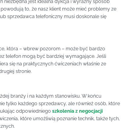
 niezbędna jest idealna dykcja i wyraźny sposób
y powodują to, że nasz klient może mieć problemy ze
lub sprzedawca telefoniczny musi doskonale się
tuce, która – wbrew pozorom – może być bardzo
ez telefon mogą być bardziej wymagające. Jeśli
era się na praktycznych ćwiczeniach właśnie ze
rugiej stronie.
ażdej branży i na każdym stanowisku. W końcu
nie tylko każdego sprzedawcy, ale również osób, które
Szukając odpowiedniego
szkolenia z negocjacji
zenia, które umożliwią poznanie technik, także tych,
cznych.