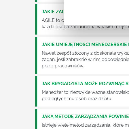
JAKIE ZADANIA MUSZĄ ZREALIZOWA
AGILE to coraz popularniejsze w każdej w
każda osoba zatrudniona w takim miejscu
JAKIE UMIEJĘTNOŚCI MENEDŻERSKIE 
Nawet zespół złożony z doskonale wyksz
zadań, jeśli zabraknie w nim odpowiedn
przez pracowników.
JAK BRYGADZISTA MOŻE ROZWINĄĆ 
Menedżer to niezwykle ważne stanowisko w
podległych mu osób oraz działu.
JAKĄ METODĘ ZARZĄDZANIA POWINI
Istnieje wiele metod zarządzania, które