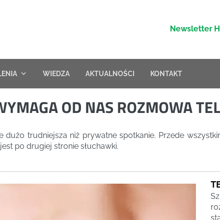
Newsletter 
LENIA
WIEDZA
AKTUALNOŚCI
KONTAKT
 WYMAGA OD NAS ROZMOWA TEL
e dużo trudniejsza niż prywatne spotkanie. Przede wszyst
est po drugiej stronie słuchawki.
T
Sz
ro
st