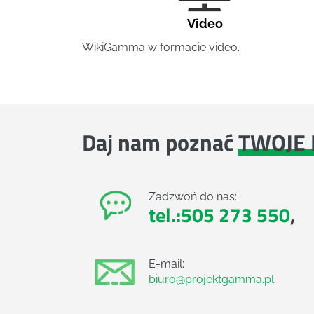
Video
WikiGamma w formacie video.
Daj nam poznać
TWOJE 
Zadzwoń do nas:
tel.:505 273 550
,
E-mail:
biuro@projektgamma.pl