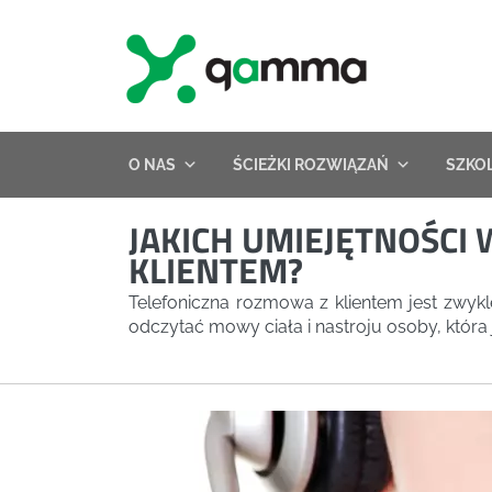
Skip
to
content
O NAS
ŚCIEŻKI ROZWIĄZAŃ
SZKO
JAKICH UMIEJĘTNOŚCI
KLIENTEM?
Telefoniczna rozmowa z klientem jest zwykl
odczytać mowy ciała i nastroju osoby, która j