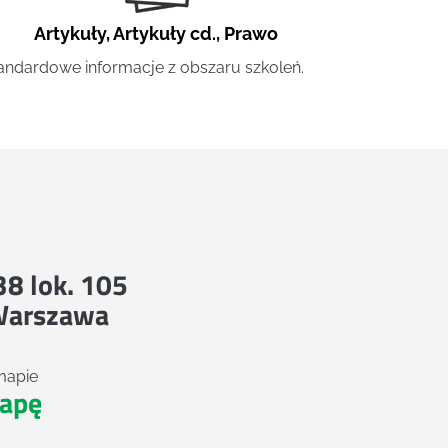
Artykuły
,
Artykuły cd.
,
Prawo
andardowe informacje z obszaru szkoleń.
 38 lok. 105
Warszawa
mapie
apę