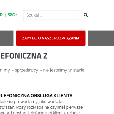
HR
|
WG+
ZAPYTAJ O NASZE ROZWIĄZANIA
EFONICZNA Z
kim my – sprzedawcy – nie jesteśmy w stanie
ELEFONICZNA OBSŁUGA KLIENTA
kolenie prowadzimy jako warsztat
związań, który rozkłada na czynniki pierwsze
andard obsługi telefonicznej klienta, relację