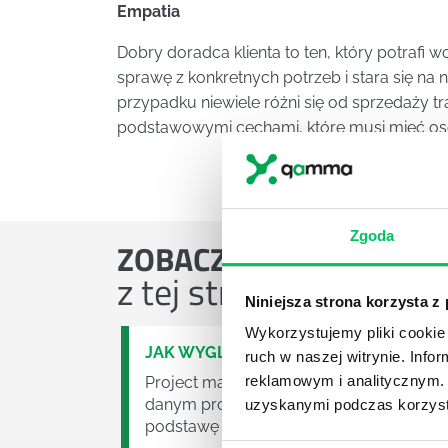
Empatia
Dobry doradca klienta to ten, który potrafi wc
sprawę z konkretnych potrzeb i stara się na
przypadku niewiele różni się od sprzedaży t
podstawowymi cechami, które musi mieć osob
Zgoda
ZOBACZ
OSTATNIE ART
z tej strefy wiedzy
Niniejsza strona korzysta z
Wykorzystujemy pliki cookie 
JAK WYGLĄDA PRACA ZESPOŁÓW PR
ruch w naszej witrynie. Inf
reklamowym i analitycznym. 
Project management (czyli zarządzanie p
danym projektem założeń. Zajmują się n
uzyskanymi podczas korzysta
podstawę działalności wielu przedsiębior