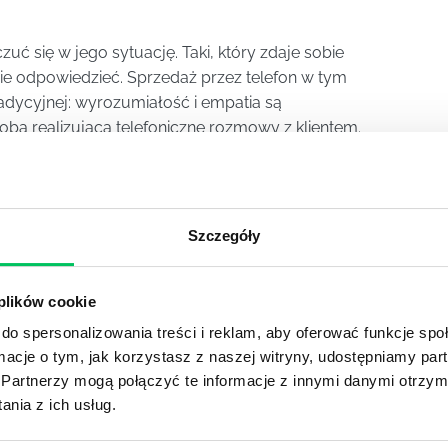
zuć się w jego sytuację. Taki, który zdaje sobie
 nie odpowiedzieć. Sprzedaż przez telefon w tym
radycyjnej: wyrozumiałość i empatia są
a realizująca telefoniczne rozmowy z klientem.
Szczegóły
YKUŁY
 plików cookie
do spersonalizowania treści i reklam, aby oferować funkcje sp
OJEKTOWYCH W ZWINNEJ METODYCE?
ormacje o tym, jak korzystasz z naszej witryny, udostępniamy p
Partnerzy mogą połączyć te informacje z innymi danymi otrzym
rojektami) to szereg czynności mających na celu zrealizowa
im osoby wchodzące w skład specjalnych zespołów projekto
nia z ich usług.
stw.