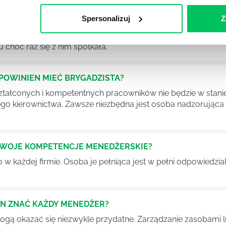
Spersonalizuj
Z
Ć PRACOWNICY ZESPOŁU PROJEKTOWEGO?
iększej (i mniejszej) firmie pojęcie związane z realizacją pr
 choć raz się z nim spotkała.
POWINIEN MIEĆ BRYGADZISTA?
tałconych i kompetentnych pracowników nie będzie w stani
iego kierownictwa. Zawsze niezbędna jest osoba nadzorując
SWOJE KOMPETENCJE MENEDŻERSKIE?
 każdej firmie. Osoba je pełniąca jest w pełni odpowiedzialn
EN ZNAĆ KAŻDY MENEDŻER?
 mogą okazać się niezwykle przydatne. Zarządzanie zasobami