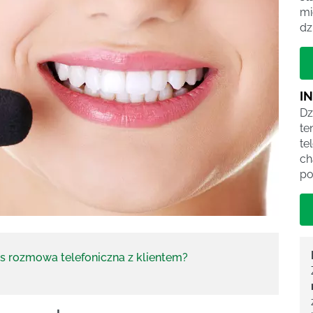
mi
dz
I
Dz
te
te
ch
po
s rozmowa telefoniczna z klientem?