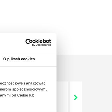
O plikach cookies
ołecznościowe i analizować
artnerom społecznościowym,
anymi od Ciebie lub
nie wszystkich związanych z
wych, a ich praca stanowi