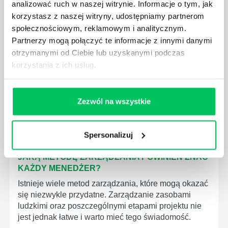
analizować ruch w naszej witrynie. Informacje o tym, jak
korzystasz z naszej witryny, udostępniamy partnerom
społecznościowym, reklamowym i analitycznym.
JAK BRYGADZISTA MOŻE ROZWINĄĆ SWOJE
Partnerzy mogą połączyć te informacje z innymi danymi
KOMPETENCJE MENEDŻERSKIE?
otrzymanymi od Ciebie lub uzyskanymi podczas
Menedżer to niezwykle ważne stanowisko w każdej
korzystania z ich usług.
firmie. Osoba je pełniąca jest w pełni odpowiedzialna
za realizację działań podległych mu osób oraz
działu.
Zezwól na wszystkie
Spersonalizuj
JAKĄ METODĘ ZARZĄDZANIA POWINIEN ZNAĆ
KAŻDY MENEDŻER?
Istnieje wiele metod zarządzania, które mogą okazać
się niezwykle przydatne. Zarządzanie zasobami
ludzkimi oraz poszczególnymi etapami projektu nie
jest jednak łatwe i warto mieć tego świadomość.