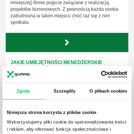
mniejszej) firmie pojęcie związane z realizacją
projektów biznesowych. Z pewnością każda osoba
zatrudniona w takim miejscu choć raz się z nim
spotkała.
JAKIE UMIEJĘTNOŚCI MENEDŻERSKIE
POWINIEN MIEĆ BRYGADZISTA?
Nawet zespół złożony z doskonale wykształconych i
kompetentnych pracowników nie będzie w stanie
Zgoda
Szczegóły
O plikach cookies
sprawnie realizować swoich zadań, jeśli zabraknie w
nim odpowiedniego kierownictwa. Zawsze
niezbędna jest osoba nadzorująca wszystkie
czynności wykonywane przez pracowników.
Niniejsza strona korzysta z plików cookie
Wykorzystujemy pliki cookie do spersonalizowania treści
i reklam, aby oferować funkcje społecznościowe i