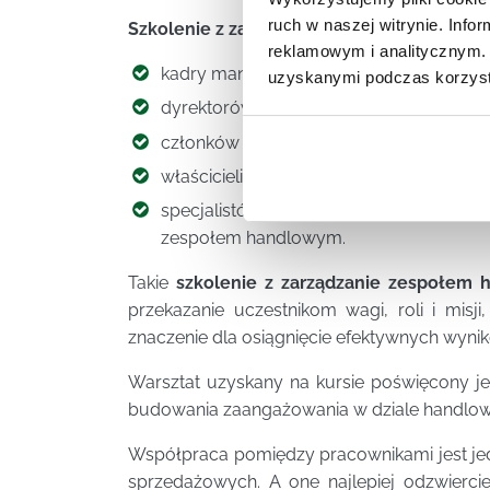
ruch w naszej witrynie. Inf
Szkolenie z zarządzania zespołem handlow
reklamowym i analitycznym. 
kadry managerskiej niezależnie od szczeb
uzyskanymi podczas korzysta
dyrektorów handlowych
członków zarządu
właścicieli firm handlowych
specjalistów, którzy chcą swój awans
zespołem handlowym.
Takie
szkolenie z zarządzanie zespołem
przekazanie uczestnikom wagi, roli i misji
znaczenie dla osiągnięcie efektywnych wyn
Warsztat uzyskany na kursie poświęcony je
budowania zaangażowania w dziale handlo
Współpraca pomiędzy pracownikami jest j
sprzedażowych. A one najlepiej odzwiercie