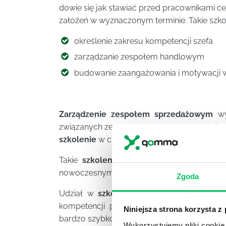
dowie się jak stawiać przed pracownikami ce
założeń w wyznaczonym terminie. Takie szko
określenie zakresu kompetencji szefa
zarządzanie zespołem handlowym
budowanie zaangażowania i motywacji 
Zarządzenie zespołem sprzedażowym
wy
związanych ze sprzedażą. Dlatego też nie j
szkolenie
w ciągu roku.
Takie
szkolenie
to idealnie i przede wsz
nowoczesnym i efektywnym zarządzaniu z
Zgoda
Udział w
szkoleniu
, poza dostarczaniem 
kompetencji pracownika w zakresie
zarz
Niniejsza strona korzysta z
bardzo szybko potrafi dość znacząco wpły
Wykorzystujemy pliki cookie 