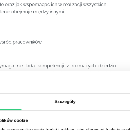
le oraz jak wspomagać ich w realizacji wszystkich
lenie obejmuje między innymi:
wśród pracowników.
maga nie lada kompetencji z rozmaitych dziedzin
eden manager powinien odbyć przynajmniej jedno takie
ystkim niezwykle praktyczne kompendium wiedzy o
espołem handlowym.
Szczegóły
dużej wiedzy teoretycznej pozwala na podniesienie
ądzania zespołem handlowym
. Udział w
szkoleniu
 plików cookie
nąć na wzrost wyników sprzedażowych.
do spersonalizowania treści i reklam, aby oferować funkcje sp