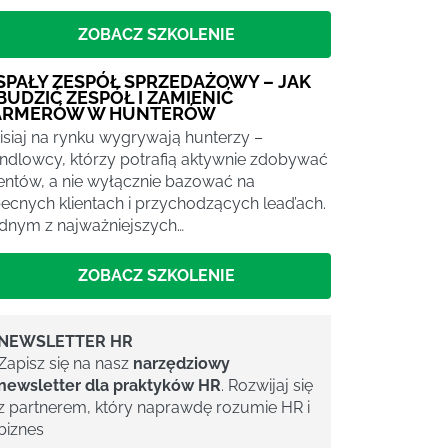
ZOBACZ SZKOLENIE
SPAŁY ZESPÓŁ SPRZEDAŻOWY – JAK
BUDZIĆ ZESPÓŁ I ZAMIENIĆ
ARMERÓW W HUNTERÓW
isiaj na rynku wygrywają hunterzy –
ndlowcy, którzy potrafią aktywnie zdobywać
ientów, a nie wyłącznie bazować na
ecnych klientach i przychodzących lead’ach.
dnym z najważniejszych…
ZOBACZ SZKOLENIE
NEWSLETTER HR
Zapisz się na nasz
narzędziowy
newsletter dla praktyków HR
. Rozwijaj się
z partnerem, który naprawdę rozumie HR i
biznes