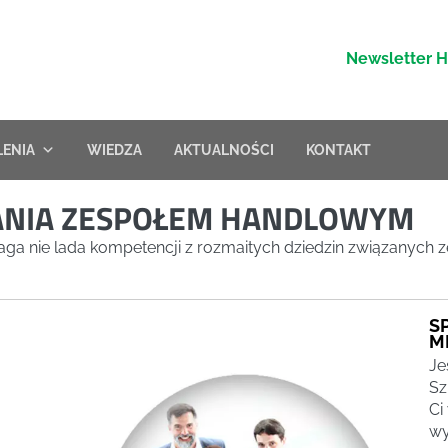
Newsletter 
LENIA
WIEDZA
AKTUALNOŚCI
KONTAKT
ZANIA ZESPOŁEM HANDLOWYM
nie lada kompetencji z rozmaitych dziedzin związanych z
S
M
Je
Sz
Ci
wy