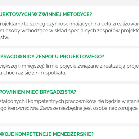
OJEKTOWYCH W ZWINNEJ METODYCE?
rojektami) to szereg czynności mających na celu zrealizowa
im osoby wchodzące w skład specjalnych zespołów projekto
stw.
Ć PRACOWNICY ZESPOŁU PROJEKTOWEGO?
iększej (i mniejszej) firmie pojęcie związane z realizacją pr
 choć raz się z nim spotkała.
POWINIEN MIEĆ BRYGADZISTA?
tałconych i kompetentnych pracowników nie będzie w stani
iego kierownictwa. Zawsze niezbędna jest osoba nadzorując
SWOJE KOMPETENCJE MENEDŻERSKIE?