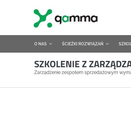
Skip
to
content
O NAS
ŚCIEŻKI ROZWIĄZAŃ
SZKO
SZKOLENIE Z ZARZĄD
Zarządzenie zespołem sprzedażowym wymaga 