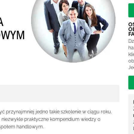
O
O
F
Dz
ha
kl
ob
Je
ć przynajmniej jedno takie szkolenie w ciągu roku.
kim niezwykle praktyczne kompendium wiedzy o
espołem handlowym.