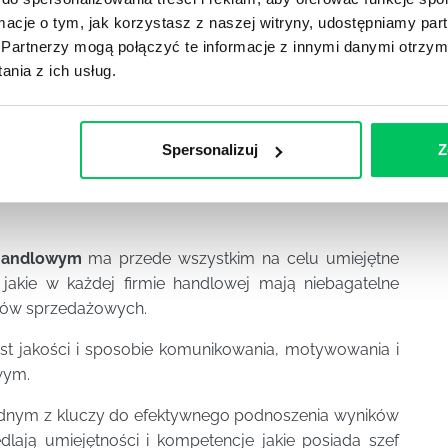
ormacje o tym, jak korzystasz z naszej witryny, udostępniamy p
ym kierowane przede wszystkim jest do:
Partnerzy mogą połączyć te informacje z innymi danymi otrzym
la na jakim się znajdują
nia z ich usług.
Spersonalizuj
Z
 zawodowy powiązać z efektywnym zarządzaniem
 handlowym
ma przede wszystkim na celu umiejętne
, jakie w każdej firmie handlowej mają niebagatelne
ików sprzedażowych.
st jakości i sposobie komunikowania, motywowania i
wym.
ednym z kluczy do efektywnego podnoszenia wyników
dlają umiejętności i kompetencje jakie posiada szef