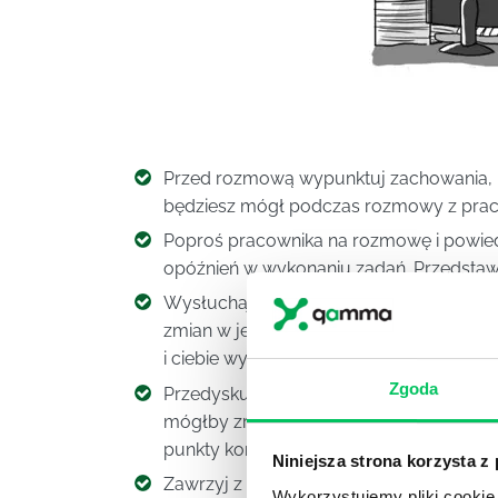
Przed rozmową wypunktuj zachowania, kt
będziesz mógł podczas rozmowy z prac
Poproś pracownika na rozmowę i powiedz
opóźnień w wykonaniu zadań. Przedstaw 
Wysłuchaj pracownika. Pokaż, że nie cho
zmian w jego sposobie funkcjonowania.
i ciebie wynikające z braku jego systema
Zgoda
Przedyskutuj z pracownikiem sposób dzi
mógłby zrobić, aby wyrobić w sobie odpo
punkty kontrolne.
Niniejsza strona korzysta z
Zawrzyj z pracownikiem kontrakt psycholo
Wykorzystujemy pliki cookie 