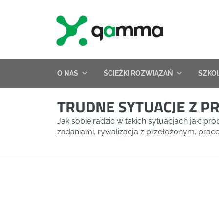
Skip
to
content
O NAS
ŚCIEŻKI ROZWIĄZAŃ
SZKO
TRUDNE SYTUACJE Z P
Jak sobie radzić w takich sytuacjach jak: pr
zadaniami, rywalizacja z przełożonym, prac