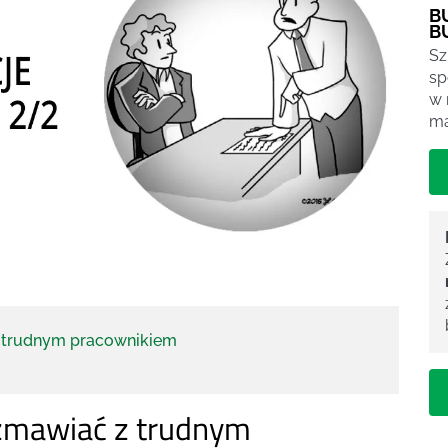
B
B
Sz
sp
w 
ma
z trudnym pracownikiem
ozmawiać z trudnym