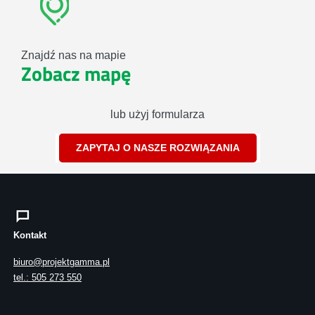
Znajdź nas na mapie
Zobacz mapę
lub użyj formularza
ZAPYTAJ O NASZE ROZWIĄZANIA
Kontakt
biuro@projektgamma.pl
tel.: 505 273 550