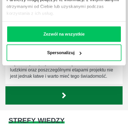
działu.
otrzymanymi od Ciebie lub uzyskanymi podczas
korzystania z ich usług.
Zezwól na wszystkie
JAKĄ METODĘ ZARZĄDZANIA POWINIEN ZNAĆ
KAŻDY MENEDŻER?
Spersonalizuj
Istnieje wiele metod zarządzania, które mogą okazać
się niezwykle przydatne. Zarządzanie zasobami
ludzkimi oraz poszczególnymi etapami projektu nie
jest jednak łatwe i warto mieć tego świadomość.
STREFY WIEDZY