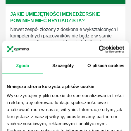
JAKIE UMIEJĘTNOŚCI MENEDŻERSKIE
POWINIEN MIEĆ BRYGADZISTA?
Nawet zespół złożony z doskonale wykształconych i
kompetentnych pracowników nie będzie w stanie
sprawnie realizować swoich zadań, jeśli zabraknie w
nim odpowiedniego kierownictwa. Zawsze
niezbędna jest osoba nadzorująca wszystkie
czynności wykonywane przez pracowników.
Zgoda
Szczegóły
O plikach cookies
Niniejsza strona korzysta z plików cookie
Wykorzystujemy pliki cookie do spersonalizowania treści
JAK BRYGADZISTA MOŻE ROZWINĄĆ SWOJE
i reklam, aby oferować funkcje społecznościowe i
KOMPETENCJE MENEDŻERSKIE?
analizować ruch w naszej witrynie. Informacje o tym, jak
Menedżer to niezwykle ważne stanowisko w każdej
korzystasz z naszej witryny, udostępniamy partnerom
firmie. Osoba je pełniąca jest w pełni odpowiedzialna
społecznościowym, reklamowym i analitycznym.
za realizację działań podległych mu osób oraz
Partnerzy mogą połączyć te informacje z innymi danymi