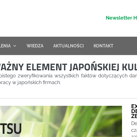
Newsletter 
LENIA
WIEDZA
AKTUALNOŚCI
KONTAKT
AŻNY ELEMENT JAPOŃSKIEJ KU
bistego zweryfikowania wszystkich faktów dotyczących da
racy w japońskich firmach.
E
D
Z
De
cz
za