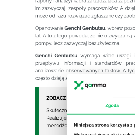
raporty i analizy) kadra zarządzająca zapoz
im zazwyczaj, zespoły pracowników. A dzię
może od razu rozwiązać zgłaszane czy za
Opanowanie
Genchi Genbutsu
, wbrew pozor
lat. A to z tego powodu, że nie o zwyczajną 
pompy, lecz zazwyczaj bezużyteczna.
Genchi Genbutsu
wymaga wiele uwagi i s
przepływu informacji i standardów pr
analizowanie obserwowanych faktów. A tych 
często dzieją się jednocześnie.
ZOBACZ NASZE SZKOLENIA:
Zgoda
Skuteczne budowanie efektywności
Realizujemy szkolenia stacjonarne
Niniejsza strona korzysta z
menedżerskie online.
Wykorzystujemy pliki cookie 