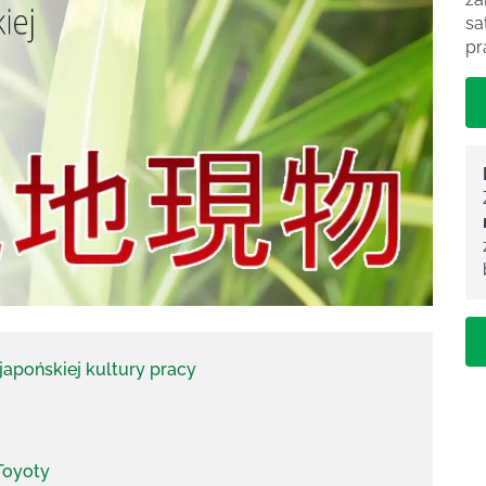
sa
pr
apońskiej kultury pracy
Toyoty