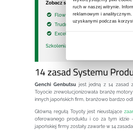
Zobacz szkolenia związane z obszar
ruch w naszej witrynie. Inf
reklamowym i analitycznym. 
Flow - jak przejść od apatii do pas
uzyskanymi podczas korzysta
Trudne, wyzwaniowe rozmowy men
Excellent Manager- sztuka delego
Szkolenia menadżerskie
- pełna lista.
14 zasad Systemu Produ
Genchi Genbutsu
jest jedną z 14 zasad z
Toyocie zrewolucjonizowała branżę motory
innych japońskich firm, branżowo bardzo od
Główną regułą Toyoty jest nieustające
zaa
oferowanego produktu i co za tym idzie –
japońskiej firmy zostały zawarte w 14 zasa