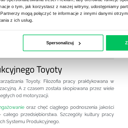
em menadżerskim:
ormacje o tym, jak korzystasz z naszej witryny, udostępniamy p
Partnerzy mogą połączyć te informacje z innymi danymi otrzym
ji w miejscu pracy?
nia z ich usług.
edżerskie
wania i motywowania zespołu
Spersonalizuj
Z
kcyjnego Toyoty
arządzania Toyoty. Filozofia pracy praktykowana w
zacyjną. A z czasem została skopiowana przez wiele
ległych od motoryzacji.
ngażowanie
oraz chęć ciągłego podnoszenia jakości
 całego przedsiębiorstwa. Szczegóły kultury pracy
dach Systemu Produkcyjnego.