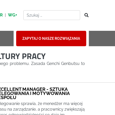
HR
|
WG+
ZAPYTAJ O NASZE ROZWIĄZANIA
LTURY PRACY
nego problemu. Zasada Genchi Genbutsu to
XCELLENT MANAGER - SZTUKA
ELEGOWANIA I MOTYWOWANIA
ESPOŁU
legowanie sprawia, że menedżer ma więcej
asu na zarządzanie, a pracownicy zwiększają
kres odpowiedzialności co daje im