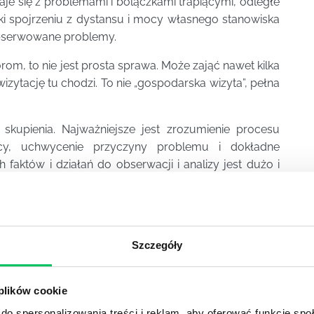
naje się z problemami i bolączkami trapiącymi, odległe
ki spojrzeniu z dystansu i mocy własnego stanowiska
obserwowane problemy.
om, to nie jest prosta sprawa. Może zająć nawet kilka
wizytację tu chodzi. To nie „gospodarska wizyta”, pełna
kupienia. Najważniejsze jest zrozumienie procesu
acy, uchwycenie przyczyny problemu i dokładne
faktów i działań do obserwacji i analizy jest dużo i
Szczegóły
 firmy poprzez rozwój kadry menedżerskiej.
 otwarte, szkolenia zamknięte oraz szkolenia
 plików cookie
do spersonalizowania treści i reklam, aby oferować funkcje sp