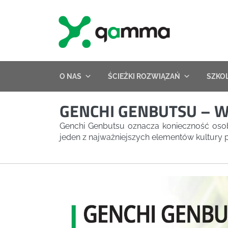
Skip
to
content
O NAS
ŚCIEŻKI ROZWIĄZAŃ
SZKO
GENCHI GENBUTSU – W
Genchi Genbutsu oznacza konieczność oso
jeden z najważniejszych elementów kultury p