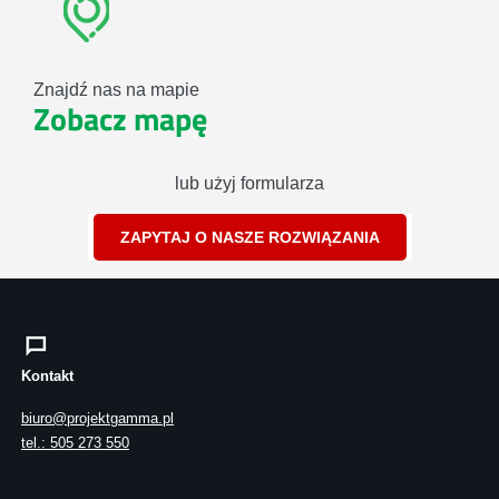
Znajdź nas na mapie
Zobacz mapę
lub użyj formularza
ZAPYTAJ O NASZE ROZWIĄZANIA
Kontakt
biuro@projektgamma.pl
tel.: 505 273 550