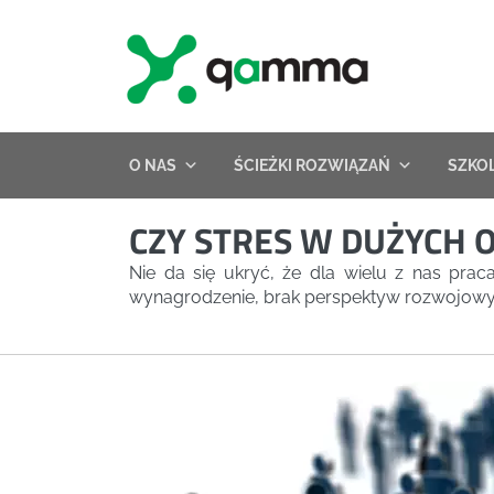
Skip
to
content
O NAS
ŚCIEŻKI ROZWIĄZAŃ
SZKO
CZY STRES W DUŻYCH 
Nie da się ukryć, że dla wielu z nas prac
wynagrodzenie, brak perspektyw rozwojowych