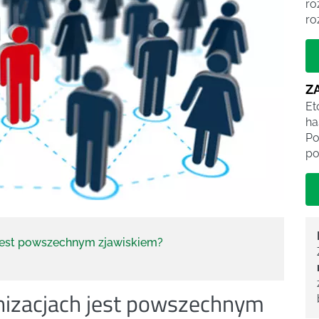
ro
ro
Z
Et
ha
Po
po
 jest powszechnym zjawiskiem?
nizacjach jest powszechnym