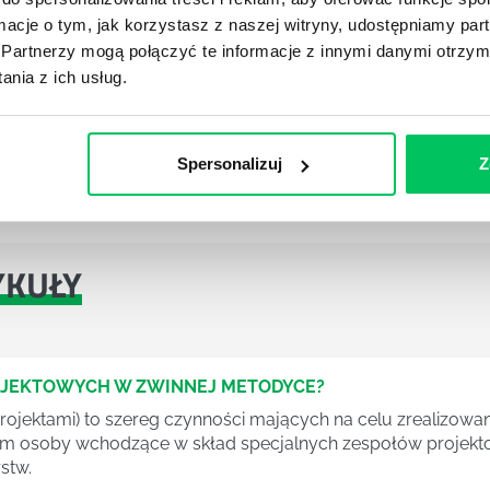
ji w miejscu pracy?
ormacje o tym, jak korzystasz z naszej witryny, udostępniamy p
edżerskie
Partnerzy mogą połączyć te informacje z innymi danymi otrzym
wania i motywowania zespołu
nia z ich usług.
Spersonalizuj
Z
YKUŁY
OJEKTOWYCH W ZWINNEJ METODYCE?
rojektami) to szereg czynności mających na celu zrealizowa
im osoby wchodzące w skład specjalnych zespołów projekto
stw.