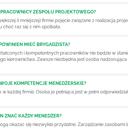
Ć PRACOWNICY ZESPOŁU PROJEKTOWEGO?
iększej (i mniejszej) firmie pojęcie związane z realizacją pr
 choć raz się z nim spotkała.
POWINIEN MIEĆ BRYGADZISTA?
tałconych i kompetentnych pracowników nie będzie w stani
iego kierownictwa. Zawsze niezbędna jest osoba nadzorując
SWOJE KOMPETENCJE MENEDŻERSKIE?
 każdej firmie. Osoba je pełniąca jest w pełni odpowiedzialn
EN ZNAĆ KAŻDY MENEDŻER?
 mogą okazać się niezwykle przydatne. Zarządzanie zasobami