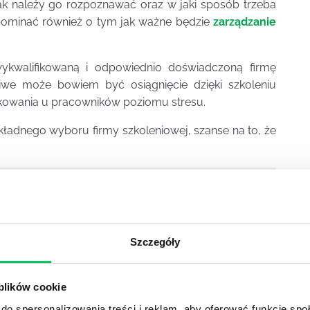
jak należy go rozpoznawać oraz w jaki sposób trzeba
apominać również o tym jak ważne będzie
zarządzanie
kwalifikowaną i odpowiednio doświadczoną firmę
iwe może bowiem być osiągnięcie dzięki szkoleniu
kowania u pracowników poziomu stresu.
kładnego wyboru firmy szkoleniowej, szanse na to, że
 firmy poprzez rozwój kadry menedżerskiej.
 otwarte, szkolenia zamknięte oraz szkolenia
Szczegóły
em menadżerskim:
 plików cookie
do spersonalizowania treści i reklam, aby oferować funkcje sp