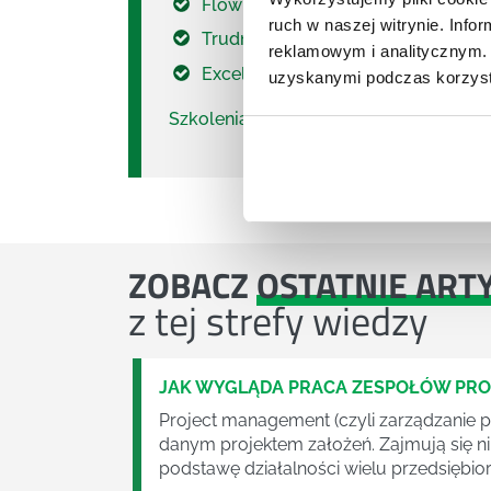
Flow - jak przejść od apatii do pas
ruch w naszej witrynie. Inf
Trudne, wyzwaniowe rozmowy men
reklamowym i analitycznym. 
Excellent Manager- sztuka delego
uzyskanymi podczas korzysta
Szkolenia menadżerskie
- pełna lista.
ZOBACZ
OSTATNIE ART
z tej strefy wiedzy
JAK WYGLĄDA PRACA ZESPOŁÓW PR
Project management (czyli zarządzanie p
danym projektem założeń. Zajmują się n
podstawę działalności wielu przedsiębior