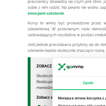
pracownicy dowiedzą się czym jest stres, 
sobie z nim radzić. Na pewno nie wolno z
emocjami szkolenie
.
Kursy te winny być prowadzone przez wy
szkoleniową. W przeciwnym razie niemożl
zadowalających rezultatów w postaci zredu
Jeśli jednak pracodawca przyłoży się do do
szkolenie będzie skutecznie znacząco rosną.
ZOBACZ NASZE SZKOLENIA:
Skuteczne budowanie efektywności
Realizujemy szkolenia stacjonarne
Zgoda
menedżerskie online.
Zobacz szkolenia związane z obszar
Niniejsza strona korzysta z
Wykorzystujemy pliki cookie 