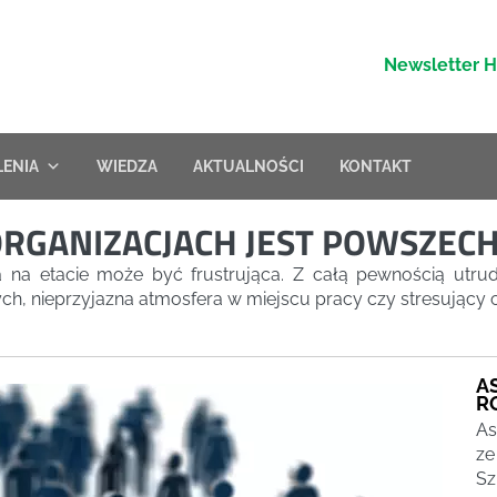
Newsletter 
LENIA
WIEDZA
AKTUALNOŚCI
KONTAKT
ORGANIZACJACH JEST POWSZEC
a na etacie może być frustrująca. Z całą pewnością utrudn
, nieprzyjazna atmosfera w miejscu pracy czy stresujący c
A
R
As
ze
Sz