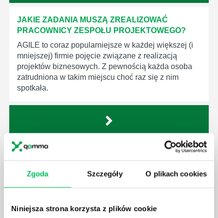
JAKIE ZADANIA MUSZĄ ZREALIZOWAĆ
PRACOWNICY ZESPOŁU PROJEKTOWEGO?
AGILE to coraz popularniejsze w każdej większej (i
mniejszej) firmie pojęcie związane z realizacją
projektów biznesowych. Z pewnością każda osoba
zatrudniona w takim miejscu choć raz się z nim
spotkała.
JAKIE UMIEJĘTNOŚCI MENEDŻERSKIE
POWINIEN MIEĆ BRYGADZISTA?
Zgoda
Szczegóły
O plikach cookies
Nawet zespół złożony z doskonale wykształconych i
kompetentnych pracowników nie będzie w stanie
sprawnie realizować swoich zadań, jeśli zabraknie w
Niniejsza strona korzysta z plików cookie
nim odpowiedniego kierownictwa. Zawsze