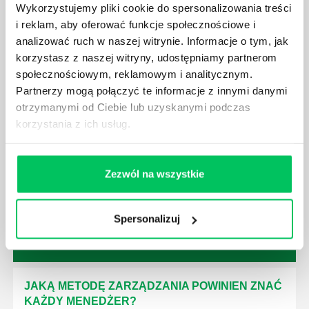
niezbędna jest osoba nadzorująca wszystkie
Wykorzystujemy pliki cookie do spersonalizowania treści
czynności wykonywane przez pracowników.
i reklam, aby oferować funkcje społecznościowe i
analizować ruch w naszej witrynie. Informacje o tym, jak
korzystasz z naszej witryny, udostępniamy partnerom
społecznościowym, reklamowym i analitycznym.
Partnerzy mogą połączyć te informacje z innymi danymi
otrzymanymi od Ciebie lub uzyskanymi podczas
JAK BRYGADZISTA MOŻE ROZWINĄĆ SWOJE
korzystania z ich usług.
KOMPETENCJE MENEDŻERSKIE?
Menedżer to niezwykle ważne stanowisko w każdej
firmie. Osoba je pełniąca jest w pełni odpowiedzialna
Zezwól na wszystkie
za realizację działań podległych mu osób oraz
działu.
Spersonalizuj
JAKĄ METODĘ ZARZĄDZANIA POWINIEN ZNAĆ
KAŻDY MENEDŻER?