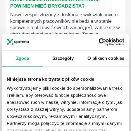
POWINIEN MIEĆ BRYGADZISTA?
Nawet zespół złożony z doskonale wykształconych i
kompetentnych pracowników nie będzie w stanie
sprawnie realizować swoich zadań, jeśli zabraknie w
nim odpowiedniego kierownictwa. Zawsze
niezbędna jest osoba nadzorująca wszystkie
czynności wykonywane przez pracowników.
Zgoda
Szczegóły
O plikach cookies
Niniejsza strona korzysta z plików cookie
JAK BRYGADZISTA MOŻE ROZWINĄĆ SWOJE
Wykorzystujemy pliki cookie do spersonalizowania treści
KOMPETENCJE MENEDŻERSKIE?
i reklam, aby oferować funkcje społecznościowe i
Menedżer to niezwykle ważne stanowisko w każdej
analizować ruch w naszej witrynie. Informacje o tym, jak
firmie. Osoba je pełniąca jest w pełni odpowiedzialna
korzystasz z naszej witryny, udostępniamy partnerom
za realizację działań podległych mu osób oraz
społecznościowym, reklamowym i analitycznym.
działu.
Partnerzy mogą połączyć te informacje z innymi danymi
otrzymanymi od Ciebie lub uzyskanymi podczas