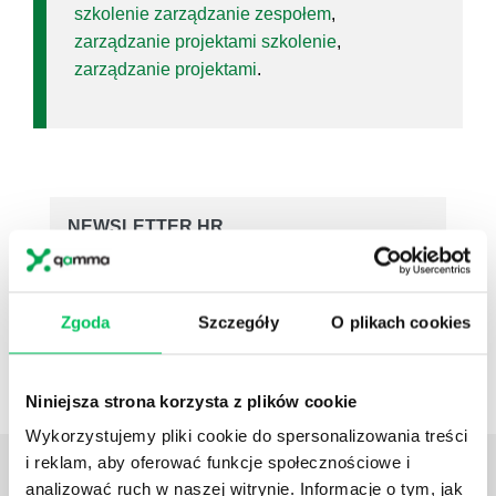
szkolenie zarządzanie zespołem
,
zarządzanie projektami szkolenie
,
zarządzanie projektami
.
NEWSLETTER HR
Zapisz się na nasz
narzędziowy newsletter
dla praktyków HR
. Rozwijaj się z partnerem,
który naprawdę rozumie HR i biznes
Zgoda
Szczegóły
O plikach cookies
ZAPISZ SIĘ
Niniejsza strona korzysta z plików cookie
Wykorzystujemy pliki cookie do spersonalizowania treści
i reklam, aby oferować funkcje społecznościowe i
ZOBACZ
OSTATNIE ARTYKUŁY
analizować ruch w naszej witrynie. Informacje o tym, jak