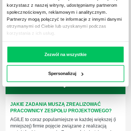
z tej strefy wiedzy
korzystasz z naszej witryny, udostępniamy partnerom
społecznościowym, reklamowym i analitycznym.
JAK WYGLĄDA PRACA ZESPOŁÓW
Partnerzy mogą połączyć te informacje z innymi danymi
PROJEKTOWYCH W ZWINNEJ METODYCE?
otrzymanymi od Ciebie lub uzyskanymi podczas
Project management (czyli zarządzanie projektami)
korzystania z ich usług.
to szereg czynności mających na celu zrealizowanie
wszystkich związanych z danym projektem założeń.
Zajmują się nim osoby wchodzące w skład
Zezwól na wszystkie
specjalnych zespołów projektowych, a ich praca
stanowi podstawę działalności wielu przedsiębiorstw.
Spersonalizuj
JAKIE ZADANIA MUSZĄ ZREALIZOWAĆ
PRACOWNICY ZESPOŁU PROJEKTOWEGO?
AGILE to coraz popularniejsze w każdej większej (i
mniejszej) firmie pojęcie związane z realizacją