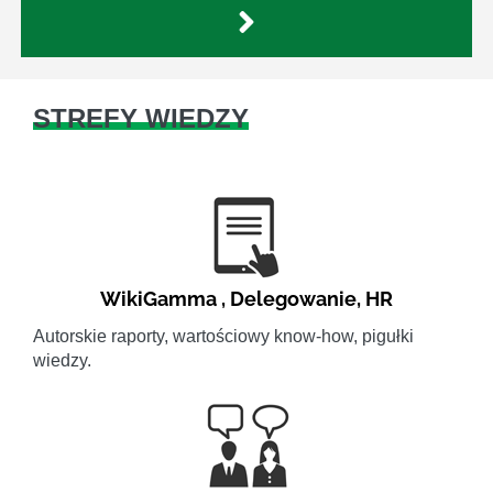
STREFY WIEDZY
WikiGamma
,
Delegowanie
,
HR
Autorskie raporty, wartościowy know-how, pigułki
wiedzy.