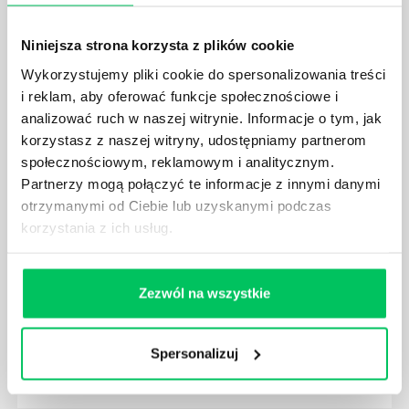
JAKIE UMIEJĘTNOŚCI MENEDŻERSKIE
POWINIEN MIEĆ BRYGADZISTA?
Niniejsza strona korzysta z plików cookie
Nawet zespół złożony z doskonale wykształconych i
kompetentnych pracowników nie będzie w stanie
Wykorzystujemy pliki cookie do spersonalizowania treści
sprawnie realizować swoich zadań, jeśli zabraknie w
i reklam, aby oferować funkcje społecznościowe i
nim odpowiedniego kierownictwa. Zawsze
analizować ruch w naszej witrynie. Informacje o tym, jak
niezbędna jest osoba nadzorująca wszystkie
korzystasz z naszej witryny, udostępniamy partnerom
czynności wykonywane przez pracowników.
społecznościowym, reklamowym i analitycznym.
Partnerzy mogą połączyć te informacje z innymi danymi
otrzymanymi od Ciebie lub uzyskanymi podczas
korzystania z ich usług.
JAK BRYGADZISTA MOŻE ROZWINĄĆ SWOJE
Zezwól na wszystkie
KOMPETENCJE MENEDŻERSKIE?
Menedżer to niezwykle ważne stanowisko w każdej
firmie. Osoba je pełniąca jest w pełni odpowiedzialna
Spersonalizuj
za realizację działań podległych mu osób oraz
działu.