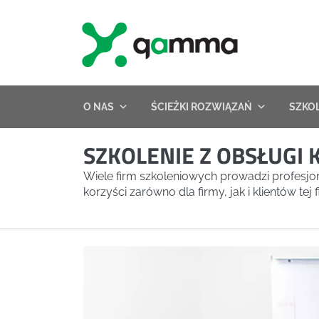
Skip
to
content
O NAS
ŚCIEŻKI ROZWIĄZAŃ
SZKO
SZKOLENIE Z OBSŁUGI 
Wiele firm szkoleniowych prowadzi profesjona
korzyści zarówno dla firmy, jak i klientów tej f