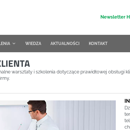
Newsletter 
LENIA
WIEDZA
AKTUALNOŚCI
KONTAKT
KLIENTA
lne warsztaty i szkolenia dotyczące prawidłowej obsługi klie
irmy.
I
Dz
te
te
ch