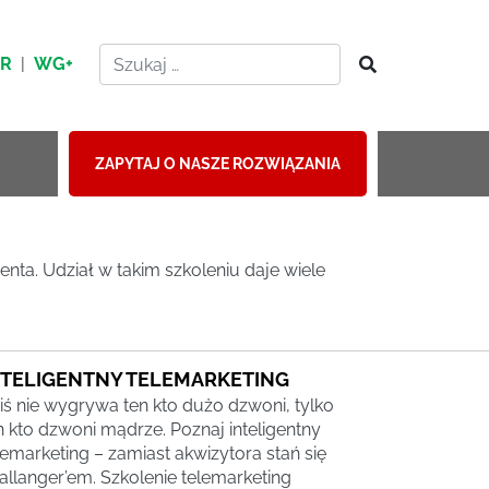
HR
|
WG+
ZAPYTAJ O NASZE ROZWIĄZANIA
nta. Udział w takim szkoleniu daje wiele
NTELIGENTNY TELEMARKETING
iś nie wygrywa ten kto dużo dzwoni, tylko
n kto dzwoni mądrze. Poznaj inteligentny
lemarketing – zamiast akwizytora stań się
allanger’em. Szkolenie telemarketing