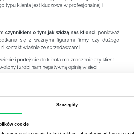
 typu klienta jest kluczowa w profesjonalnej i
m czynnikiem o tym jak widzą nas klienci,
ponieważ
spotkania się z ważnymi figurami firmy czy dużego
ni kontakt właśnie ze sprzedawcami.
enie i podejście do klienta ma znaczenie czy klient
wolony i zrobi nam negatywną opinię w sieci i
 zakresu obsługi klienta, aby każdy sprzedawca w
miony jak ważną rolę pełni w firmie.
Jego postawa i
enie w tym jaką sprzedaż i jak dużo klienta będzie
Szczegóły
i inni pracownicy danej firmy będą posiadali takie
 plików cookie
i obsługi klienta,
efektywna komunikacja
pomiędzy
do spersonalizowania treści i reklam, aby oferować funkcje sp