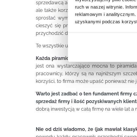
sprzedawcą a klientem, unikanie trudnych 
ruch w naszej witrynie. Inf
ale także korzyść klienta, skuteczne reagow
reklamowym i analitycznym. 
sprostać wymaganiom trudnych klientów,
uzyskanymi podczas korzysta
cieszyć się pracą, którą się wykonuje, jak 
przychodzić do pracy.
Te wszystkie umiejętności składają się w cał
Każda piramida ma swoją podstawę, która je
jest ona wystarczająco mocna to piramida 
pracownicy, którzy są na najniższym szcze
korzyści, to firma może upaść ponieważ nie 
Warto jest zadbać o ten fundament firmy 
sprzedaż firmy i ilość pozyskiwanych klien
dobrą inwestycją w całą firmę na wiele lat a 
Nie od dziś wiadomo, że (jak mawiał klasyk
powodu każdy pracownik przechodzi swego