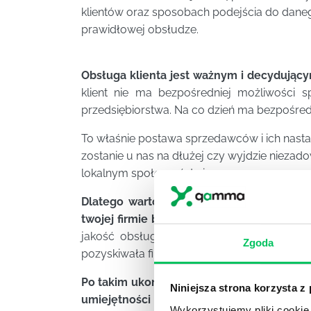
klientów oraz sposobach podejścia do danego
prawidłowej obsłudze.
Obsługa klienta jest ważnym i decydujący
klient nie ma bezpośredniej możliwości 
przedsiębiorstwa. Na co dzień ma bezpośred
To właśnie postawa sprzedawców i ich nastawi
zostanie u nas na dłużej czy wyjdzie niezado
lokalnym społeczeństwie.
Dlatego warto inwestować w szkolenia z
twojej firmie był poinformowany i uświado
jakość obsługi klienta ma kluczowe znacz
Zgoda
pozyskiwała firma.
Po takim ukończonym szkoleniu sprzedawcy 
Niniejsza strona korzysta z
umiejętności jak:
wysoki zakres umiejętnośc
Wykorzystujemy pliki cookie 