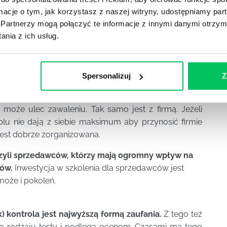
tematów podczas rozmowy z klientem na korzyść firmy
ormacje o tym, jak korzystasz z naszej witryny, udostępniamy p
anie w trudnych sytuacjach z trudnymi klientami, jak
Partnerzy mogą połączyć te informacje z innymi danymi otrzym
 jak powstrzymywać negatywne emocje w pracy, jak
nia z ich usług.
cieszyć się zadowoleniem klienta, jak entuzjastycznie
ość tego jak będzie funkcjonowało twoja firma.
Spersonalizuj
Z
st najszersza u dołu i to jest jej podstawa.
Jeśli nie
może ulec zawaleniu. Tak samo jest z firmą. Jeżeli
blu nie dają z siebie maksimum aby przynosić firmie
jest dobrze zorganizowana.
czyli sprzedawców, którzy mają ogromny wpływ na
tów.
Inwestycja w szkolenia dla sprzedawców jest
może i pokoleń.
) kontrola jest najwyższą formą zaufania.
Z tego też
 rodzaju testy i podlega ocenom. Czasami ma tego