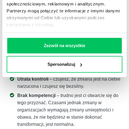
społecznościowym, reklamowym i analitycznym.
Strach przed utratą pracy
– możesz się obawiać,
Partnerzy mogą połączyć te informacje z innymi danymi
że stracisz pracę, więc nie chcesz żadnych zmian.
otrzymanymi od Ciebie lub uzyskanymi podczas
korzystania z ich usług.
Zła strategia komunikacji
– jeśli
komunikacja
jest
niewielka lub nie ma jej wcale, będziesz
niespokojny i będziesz opierać się zmianom.
Zezwól na wszystkie
Szok i strach przed nieznanym
– w okresach
zmian poczujesz potrzebę trzymania się
przeszłości, ponieważ był to bezpieczny i
Spersonalizuj
przewidywalny czas.
Utrata kontroli
– czujesz, że zmiana jest na ciebie
narzucona i czujesz się bezsilny.
Brak kompetencji
– trudno jest ci otwarcie się do
tego przyznać. Czasami jednak zmiany w
organizacjach wymagają zmiany umiejętności i
obawa, że nie będziesz w stanie dokonać
transformacji, jest normalna.