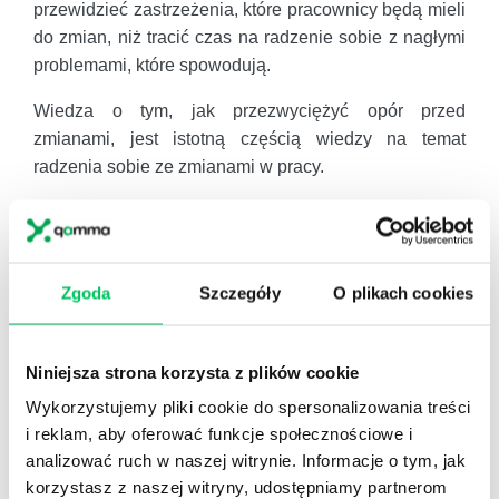
przewidzieć zastrzeżenia, które pracownicy będą mieli
do zmian, niż tracić czas na radzenie sobie z nagłymi
problemami, które spowodują.
Wiedza o tym, jak przezwyciężyć opór przed
zmianami, jest istotną częścią wiedzy na temat
radzenia sobie ze zmianami w pracy.
Twój sprzeciw wobec zmian organizacyjnych jest
zazwyczaj racjonalny. Opierasz się zmianom z
perspektywy, która ma dla ciebie sens. Jednak
Zgoda
Szczegóły
O plikach cookies
pozytywne nastawienie poparte odpowiednimi
działaniami pomoże ci poradzić sobie ze zmianami w
miejscu pracy.
Niniejsza strona korzysta z plików cookie
W praktyce istnieje 12
Wykorzystujemy pliki cookie do spersonalizowania treści
najczęstszych powodów,
i reklam, aby oferować funkcje społecznościowe i
przez które możesz opierać
analizować ruch w naszej witrynie. Informacje o tym, jak
się zmianom w pracy:
korzystasz z naszej witryny, udostępniamy partnerom