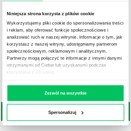
Niniejsza strona korzysta z plików cookie
Wykorzystujemy pliki cookie do spersonalizowania treści
i reklam, aby oferować funkcje społecznościowe i
analizować ruch w naszej witrynie. Informacje o tym, jak
PRAWO CELNE, A IMPORT I EKSPORT W OBROCIE
korzystasz z naszej witryny, udostępniamy partnerom
TOWARÓW W UNII EUROPEJSKIEJ
społecznościowym, reklamowym i analitycznym.
25.10.2018
Partnerzy mogą połączyć te informacje z innymi danymi
otrzymanymi od Ciebie lub uzyskanymi podczas
Odpowiedzialność w firmie za zorganizowanie całego
korzystania z ich usług.
procesu transportowego pod względem logistycznym
wiąże się ze znajomością obowiązujących i
zaktualizowanych przepisów również w zakresie, który
obejmuje prawo celne.
Zezwól na wszystkie
Spersonalizuj