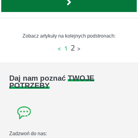
Zobacz artykuły na kolejnych podstronach:
2
Stronicowanie
<
1
>
wpisów
Daj nam poznać
TWOJE
POTRZEBY
Zadzwoń do nas: