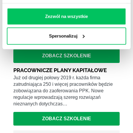
ZMIANY W PRAWIE PRACY 2026
Zapraszamy na kompleksowe szkolenie z prawa
Zezwól na wszystkie
pracy 2025/2026. Na szkoleniu rozwiejecie
Państwo swoje wątpliwości odnośnie stosowania
przepisów oraz zapoznacie się z planowanymi
Spersonalizuj
zmianami.
ZOBACZ SZKOLENIE
PRACOWNICZE PLANY KAPITAŁOWE
Już od drugiej połowy 2019 r. każda firma
zatrudniająca 250 i więcej pracowników będzie
zobowiązana do zaoferowania PPK. Nowe
regulacje wprowadzają szereg rozwiązań
nieznanych dotychczas…
ZOBACZ SZKOLENIE