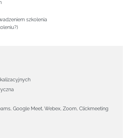
m
wadzeniem szkolenia
oleniu?)
okalizacyjnych
ryczna
Teams, Google Meet, Webex, Zoom, Clickmeeting