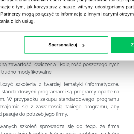
 trenerzy prowadzący szkolenia oraz praktyczność
ormacje o tym, jak korzystasz z naszej witryny, udostępniamy p
a na realia uczestników (przykłady, USA, metody).
Partnerzy mogą połączyć te informacje z innymi danymi otrzym
nia z ich usług.
osowania programu szkolenia do klienta
e kategorie szkoleń: standardowe
Spersonalizuj
Z
ą zawartość, ćwiczenia i kolejność poszczególnych
są trudno modyfikowalne.
zyć szkolenia z twardej tematyki (informatyczne,
kiej standardowymi programami są programy oparte na
cznym. W przypadku zakupu standardowego programu
aznajomić się z zawartością takiego programu, aby
pasuje do potrzeb jego firmy.
wanych szkoleń sprowadza się do tego, że firma
t poszukuje klientów, którzy mają problem, na który