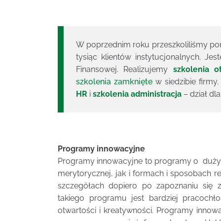
W poprzednim roku przeszkoliliśmy pon
tysiąc klientów instytucjonalnych. J
Finansowej. Realizujemy
szkolenia o
szkolenia zamknięte
w siedzibie firm
HR
i
szkolenia administracja
– dział dl
Programy innowacyjne
Programy innowacyjne to programy o dużym
merytorycznej, jak i formach i sposobach 
szczegółach dopiero po zapoznaniu się z 
takiego programu jest bardziej pracochł
otwartości i kreatywności. Programy inno