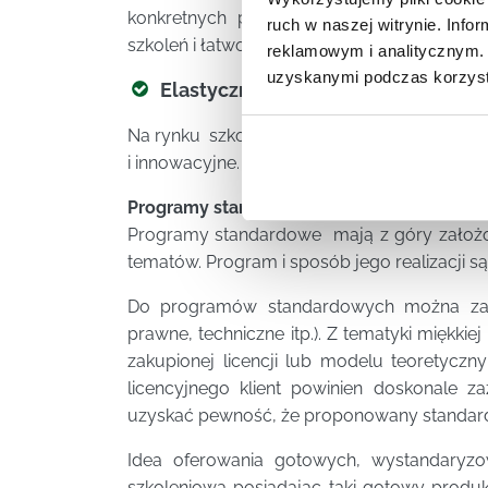
konkretnych potrzeb firmy zamawiającej,
ruch w naszej witrynie. Inf
szkoleń i łatwość przełożenia treści szkoleni
reklamowym i analitycznym. 
uzyskanymi podczas korzysta
Elastyczność i zdolność do przyst
Na rynku szkoleniowych można wyróżnić dwi
i innowacyjne.
Programy standardowe
.
Programy standardowe mają z góry założon
tematów. Program i sposób jego realizacji 
Do programów standardowych można zalic
prawne, techniczne itp.). Z tematyki mięk
zakupionej licencji lub modelu teorety
licencyjnego klient powinien doskonale z
uzyskać pewność, że proponowany standard 
Idea oferowania gotowych, wystandaryzo
szkoleniowa posiadając taki gotowy produk