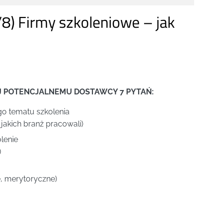
/8) Firmy szkoleniowe – jak
J POTENCJALNEMU DOSTAWCY 7 PYTAŃ:
o tematu szkolenia
 jakich branż pracowali)
olenie
)
e, merytoryczne)