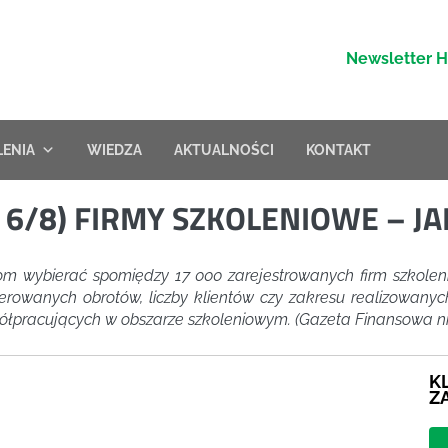
Newsletter 
LENIA
WIEDZA
AKTUALNOŚCI
KONTAKT
. 6/8) FIRMY SZKOLENIOWE – J
 wybierać spomiędzy 17 000 zarejestrowanych firm szkolen
owanych obrotów, liczby klientów czy zakresu realizowanych 
łpracujących w obszarze szkoleniowym. (Gazeta Finansowa nr 42
K
Z