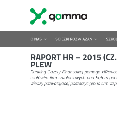
Skip
to
content
O NAS
ŚCIEŻKI ROZWIĄZAŃ
SZKO
RAPORT HR – 2015 (CZ
PLEW
Ranking Gazety Finansowej pomaga HR’owcom
czołówkę firm szkoleniowych pod kątem gener
wiedzy pozwalającej poszerzyć grono firm wspó