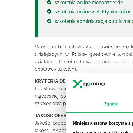
szkolenia online menadżerskie
szkolenia online z efektywności os
szkolenia administracja publiczna 
W ostatnich latach wraz z pojawieniem się f
działających w Polsce gwałtownie wzros
działami HR stoi niełatwe zadanie selekcji
dostawcy szkolenia.
KRYTERIA DECYZJI WYBORU FIRMY SZKO
Podstawą oceny firmy szkoleniowej są kr
najczęściej stosowanych należą następujące
szkoleniową ponoszone przez klienta oraz rel
Zgoda
JAKOŚĆ OFERTY
Jakość proponowanych szkoleń jest kluc
Niniejsza strona korzysta z
jakość składają się trzy elementy: zd
Wykorzystujemy pliki cookie 