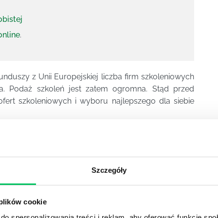
obistej
online
.
unduszy z Unii Europejskiej liczba firm szkoleniowych
ła. Podaż szkoleń jest zatem ogromna. Stąd przed
 ofert szkoleniowych i wyboru najlepszego dla siebie
LENIOWEJ
yteria, według których będą oceniane te firmy. Do
 kryteria: jakość oferty, koszty współpracy z firmą
acja ceny do jakości.
Szczegóły
zowym czynnikiem oceny firmy szkoleniowej. Na tę
 plików cookie
olność do przystosowania programów szkoleń do
do spersonalizowania treści i reklam, aby oferować funkcje sp