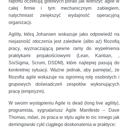
raportu oczekują gotowych porad jak wdrożyć agile w
całej firmie i tym mechanicznym zabiegiem,
natychmiast zwiększyć wydajność operacyjną
organizacji.
Agility, którą Johansen wskazuje jako odpowiedź na
niejasność otoczenia jest zaledwie (albo aż) filozofią
pracy, wyznaczającą pewne ramy do wypełnienia
praktykami projakościowymi (Lean, Kanban, ,
SixSigma, Scrum, DSDM), które najlepiej pasują do
konkretnej sytuacji. Ważne jednak, aby pamiętać, że
filozofia agile wskazuje na ogromną rolę osobistych i
grupowych doświadczeń zespołów wykonujących
pracę (empiryzm).
W swoim wystąpieniu Agile is dead (long live agility),
programista, sygnatariusz Agile Manifesto – Dave
Thomas, mówi, że praca w stylu agile to nic innego jak
demingowski cykl ciągłego doskonalenia w praktyce: