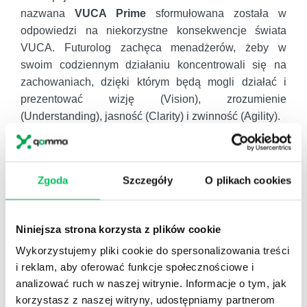
nazwana
VUCA Prime
sformułowana została w
odpowiedzi na niekorzystne konsekwencje świata
VUCA. Futurolog zachęca menadżerów, żeby w
swoim codziennym działaniu koncentrowali się na
zachowaniach, dzięki którym będą mogli działać i
prezentować wizję (Vision), zrozumienie
(Understanding), jasność (Clarity) i zwinność (Agility).
ELEMENTY VUCA PRIME
WIZJA KONTRA ZMIENNOŚĆ
Zgoda
Szczegóły
O plikach cookies
Zgodnie z modelem
VUCA Prime
odpowiedzią na
problemy związane ze zmiennością (Voltality) jest
posiadanie i efektywne komunikowanie inspirującej,
Niniejsza strona korzysta z plików cookie
zrozumiałej wizji przyszłości, która pozwoli zespołowi
Wykorzystujemy pliki cookie do spersonalizowania treści
mieć niekwestionowany i oczywisty kierunek
i reklam, aby oferować funkcje społecznościowe i
działania. Ważne jest, aby sformułowana wizja
analizować ruch w naszej witrynie. Informacje o tym, jak
dostarczała każdemu członkowi zespołu odpowiedzi
korzystasz z naszej witryny, udostępniamy partnerom