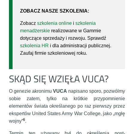
ZOBACZ NASZE SZKOLENIA:
Zobacz
szkolenia online
i
szkolenia
menadżerskie
realizowane w Gammie
dotyczące sprzedaży i rozwoju. Sprawdź
szkolenia HR
i dla administracji publicznej.
Zaufaj firmie szkoleniowej roku.
SKĄD SIĘ WZIĘŁA VUCA?
O genezie akronimu
VUCA
napisano sporo, pozwólmy
sobie zatem, tylko na krótkie przypomnienie
elementów świata określanego po raz pierwszy przez
ekspertów United States Army War College, jako „mgłę
6
wojny”
.
Termin ten używany był do określenia post-