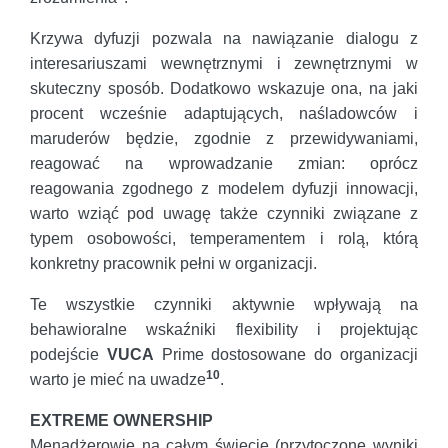
Krzywa dyfuzji pozwala na nawiązanie dialogu z
interesariuszami wewnętrznymi i zewnętrznymi w
skuteczny sposób. Dodatkowo wskazuje ona, na jaki
procent wcześnie adaptujących, naśladowców i
maruderów będzie, zgodnie z przewidywaniami,
reagować na wprowadzanie zmian: oprócz
reagowania zgodnego z modelem dyfuzji innowacji,
warto wziąć pod uwagę także czynniki związane z
typem osobowości, temperamentem i rolą, którą
konkretny pracownik pełni w organizacji.
Te wszystkie czynniki aktywnie wpływają na
behawioralne wskaźniki flexibility i projektując
podejście
VUCA
Prime dostosowane do organizacji
10
warto je mieć na uwadze
.
EXTREME OWNERSHIP
Menadżerowie na całym świecie (przytoczone wyniki