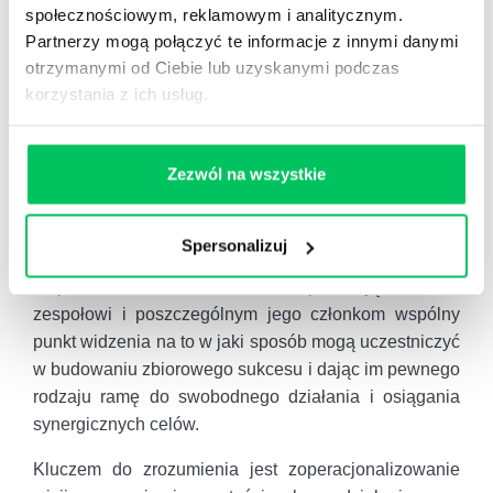
na trzy pytania: Dlaczego tu jesteśmy? Co jest dla nas
społecznościowym, reklamowym i analitycznym.
sukcesem?
Partnerzy mogą połączyć te informacje z innymi danymi
otrzymanymi od Ciebie lub uzyskanymi podczas
Jakie wskaźniki są miarą sukcesu? Takie
korzystania z ich usług.
modelowanie codzienności za pomocą wizji wymaga
od liderów sprawnego posługiwania się technikami
komunikacyjnymi i kompetencjami związanymi z
Zezwól na wszystkie
planowaniem i zarządzaniem strategicznym.
ZROZUMIENIE KONTRA NIEPEWNOŚĆ
Spersonalizuj
Wizja jest punktem wyjścia do przekształcenia
niepewności w zrozumienie, zapewniając całemu
zespołowi i poszczególnym jego członkom wspólny
punkt widzenia na to w jaki sposób mogą uczestniczyć
w budowaniu zbiorowego sukcesu i dając im pewnego
rodzaju ramę do swobodnego działania i osiągania
synergicznych celów.
Kluczem do zrozumienia jest zoperacjonalizowanie