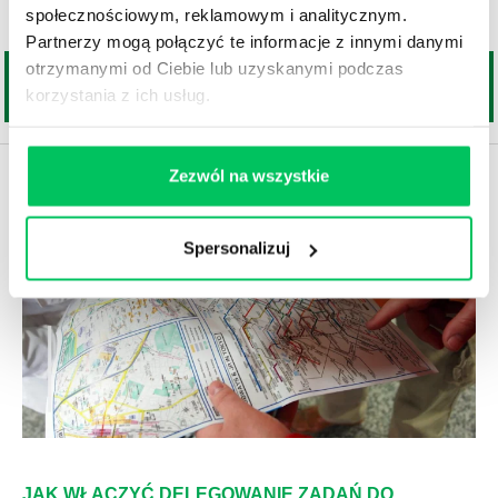
zakończy się fiaskiem.
społecznościowym, reklamowym i analitycznym.
Partnerzy mogą połączyć te informacje z innymi danymi
otrzymanymi od Ciebie lub uzyskanymi podczas
korzystania z ich usług.
Zezwól na wszystkie
Spersonalizuj
JAK WŁĄCZYĆ DELEGOWANIE ZADAŃ DO