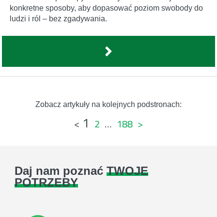
konkretne sposoby, aby dopasować poziom swobody do
ludzi i ról – bez zgadywania.
Zobacz artykuły na kolejnych podstronach:
1
Stronicowanie
<
2
…
188
>
wpisów
Daj nam poznać
TWOJE
POTRZEBY