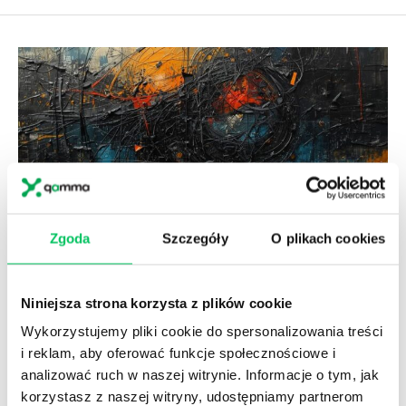
Zgoda
Szczegóły
O plikach cookies
IGNOROWANIE FEEDBACKU: NAJGORSZY BŁĄD W
Niniejsza strona korzysta z plików cookie
DELEGOWANIU ZADAŃ
Wykorzystujemy pliki cookie do spersonalizowania treści
23.04.2026
i reklam, aby oferować funkcje społecznościowe i
analizować ruch w naszej witrynie. Informacje o tym, jak
Ignorowanie feedbacku pracownika, któremu
delegowałeś zadanie może sprawić, że cały proces
korzystasz z naszej witryny, udostępniamy partnerom