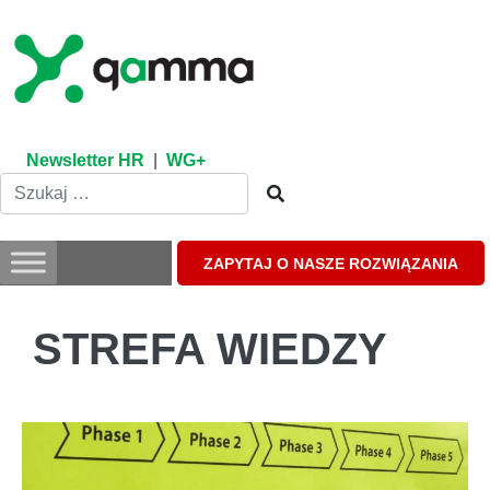
Skip
to
content
Newsletter HR
|
WG+
ZAPYTAJ O NASZE ROZWIĄZANIA
STREFA WIEDZY