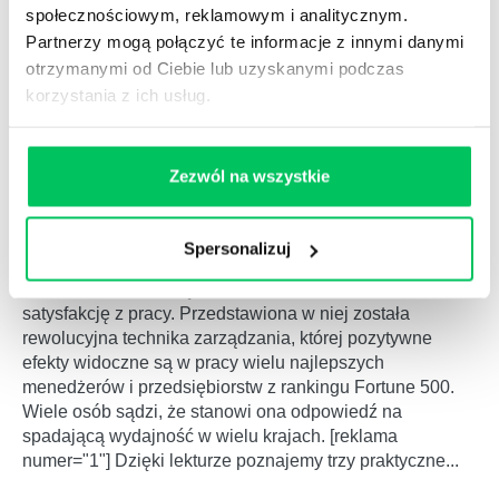
społecznościowym, reklamowym i analitycznym.
Partnerzy mogą połączyć te informacje z innymi danymi
otrzymanymi od Ciebie lub uzyskanymi podczas
korzystania z ich usług.
Zezwól na wszystkie
JEDNOMINUTOWY MENADŻER
04.12.2017
Spersonalizuj
„Jednominutowy menedżer” to książka, która w szybki
sposób uczy, jak zwiększyć produktywność, zyski i
satysfakcję z pracy. Przedstawiona w niej została
rewolucyjna technika zarządzania, której pozytywne
efekty widoczne są w pracy wielu najlepszych
menedżerów i przedsiębiorstw z rankingu Fortune 500.
Wiele osób sądzi, że stanowi ona odpowiedź na
spadającą wydajność w wielu krajach. [reklama
numer="1"] Dzięki lekturze poznajemy trzy praktyczne...